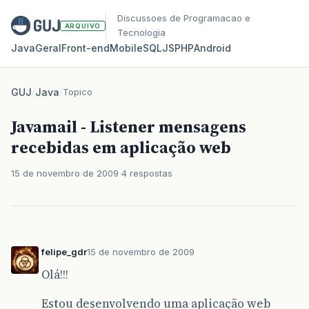
Discussoes de Programacao e
ARQUIVO
Tecnologia
Java
Geral
Front‑end
Mobile
SQL
JS
PHP
Android
GUJ
/
Java
/
Topico
Javamail - Listener mensagens
recebidas em aplicação web
15 de novembro de 2009
4 respostas
felipe_gdr
15 de novembro de 2009
Olá!!!
Estou desenvolvendo uma aplicação web