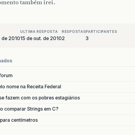
omento também irei.
ULTIMA RESPOSTA
RESPOSTAS
PARTICIPANTES
o de 2010
15 de out. de 2010
2
3
nados
forum
lo nome na Receita Federal
se fazem com os pobres estagiários
o comparar Strings em C?
 para centímetros