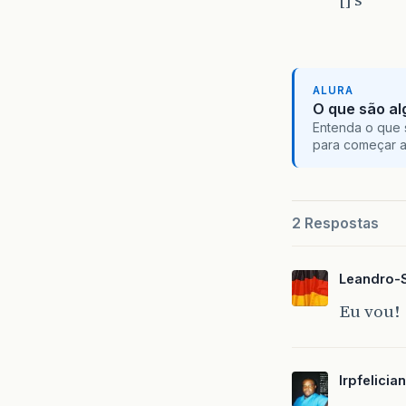
ALURA
O que são al
Entenda o que 
para começar 
2 Respostas
Leandro-
Eu vou!
lrpfelicia