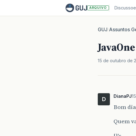
Discussoe
ARQUIVO
GUJ
Assuntos Ge
/
JavaOne
15 de outubro de 
DianaPJ
1
D
Bom dia
Quem va
[]'s