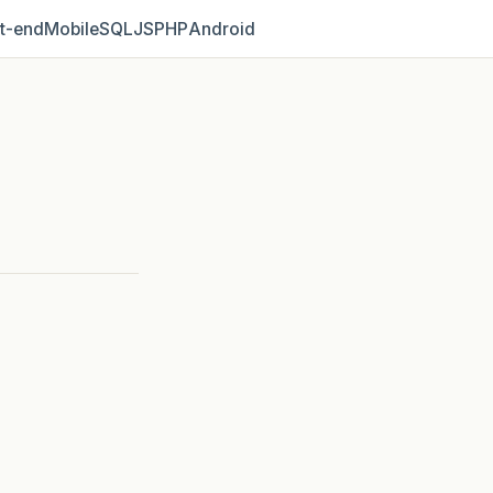
t‑end
Mobile
SQL
JS
PHP
Android