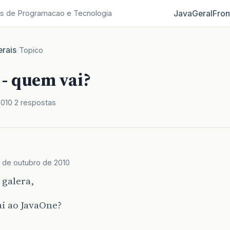
Java
Geral
Fron
s de Programacao e Tecnologia
rais
/
Topico
 - quem vai?
2010
2 respostas
5 de outubro de 2010
 galera,
i ao JavaOne?