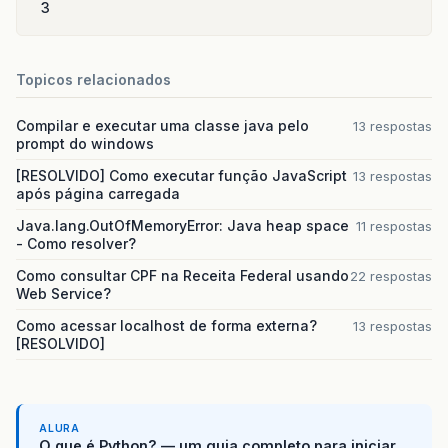
3
Topicos relacionados
Compilar e executar uma classe java pelo
13 respostas
prompt do windows
[RESOLVIDO] Como executar função JavaScript
13 respostas
após página carregada
Java.lang.OutOfMemoryError: Java heap space
11 respostas
- Como resolver?
Como consultar CPF na Receita Federal usando
22 respostas
Web Service?
Como acessar localhost de forma externa?
13 respostas
[RESOLVIDO]
ALURA
O que é Python? — um guia completo para iniciar