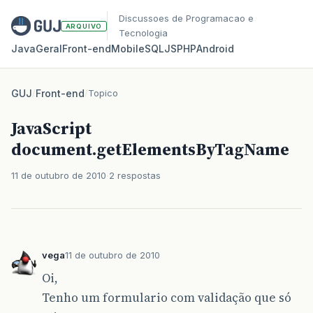
Discussoes de Programacao e
ARQUIVO
Tecnologia
Java
Geral
Front‑end
Mobile
SQL
JS
PHP
Android
GUJ
/
Front-end
/
Topico
JavaScript
document.getElementsByTagName
11 de outubro de 2010
2 respostas
vega
11 de outubro de 2010
Oi,
Tenho um formulario com validação que só