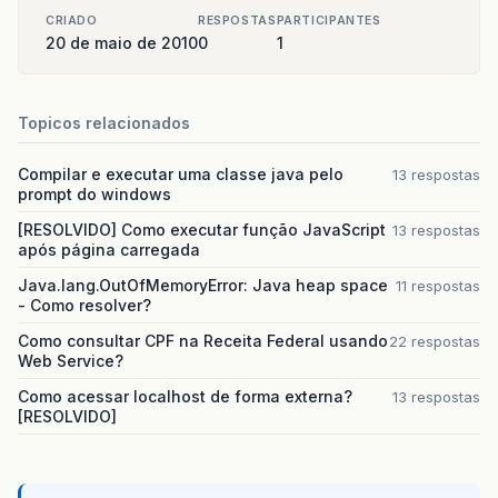
CRIADO
RESPOSTAS
PARTICIPANTES
20 de maio de 2010
0
1
Topicos relacionados
Compilar e executar uma classe java pelo
13 respostas
prompt do windows
[RESOLVIDO] Como executar função JavaScript
13 respostas
após página carregada
Java.lang.OutOfMemoryError: Java heap space
11 respostas
- Como resolver?
Como consultar CPF na Receita Federal usando
22 respostas
Web Service?
Como acessar localhost de forma externa?
13 respostas
[RESOLVIDO]