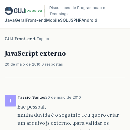
Discussoes de Programacao e
ARQUIVO
Tecnologia
Java
Geral
Front‑end
Mobile
SQL
JS
PHP
Android
GUJ
/
Front-end
/
Topico
JavaScript externo
20 de maio de 2010
0 respostas
Tassio_Santos
20 de maio de 2010
T
Eae pessoal,
minha duvida é o seguinte…eu quero criar
um arquivo js externo…para validar os