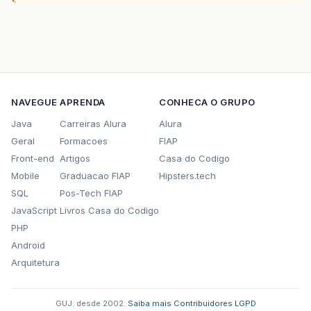
NAVEGUE
APRENDA
CONHECA O GRUPO
Java
Carreiras Alura
Alura
Geral
Formacoes
FIAP
Front-end
Artigos
Casa do Codigo
Mobile
Graduacao FIAP
Hipsters.tech
SQL
Pos-Tech FIAP
JavaScript
Livros Casa do Codigo
PHP
Android
Arquitetura
GUJ: desde 2002.
·
Saiba mais
·
Contribuidores
·
LGPD