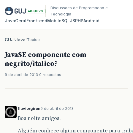
Discussoes de Programacao e
ARQUIVO
Tecnologia
Java
Geral
Front‑end
Mobile
SQL
JS
PHP
Android
GUJ
/
Java
/
Topico
JavaSE componente com
negrito/italico?
9 de abril de 2013
0 respostas
flaviorgiron
9 de abril de 2013
Boa noite amigos.
Alguém conhece algum componente para trabal