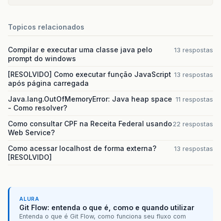
Topicos relacionados
Compilar e executar uma classe java pelo
13 respostas
prompt do windows
[RESOLVIDO] Como executar função JavaScript
13 respostas
após página carregada
Java.lang.OutOfMemoryError: Java heap space
11 respostas
- Como resolver?
Como consultar CPF na Receita Federal usando
22 respostas
Web Service?
Como acessar localhost de forma externa?
13 respostas
[RESOLVIDO]
ALURA
Git Flow: entenda o que é, como e quando utilizar
Entenda o que é Git Flow, como funciona seu fluxo com