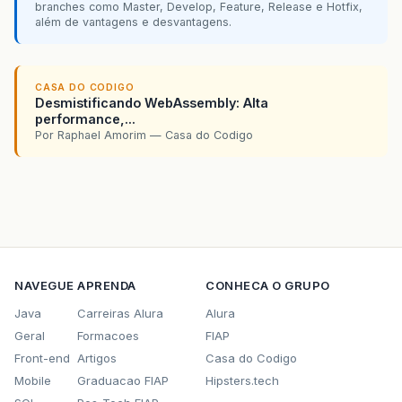
branches como Master, Develop, Feature, Release e Hotfix,
além de vantagens e desvantagens.
CASA DO CODIGO
Desmistificando WebAssembly: Alta
performance,...
Por Raphael Amorim — Casa do Codigo
NAVEGUE
APRENDA
CONHECA O GRUPO
Java
Carreiras Alura
Alura
Geral
Formacoes
FIAP
Front-end
Artigos
Casa do Codigo
Mobile
Graduacao FIAP
Hipsters.tech