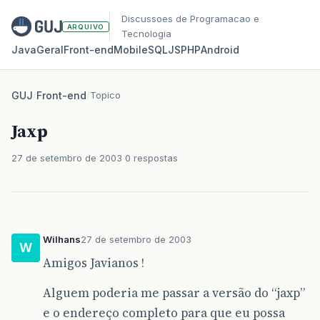
Discussoes de Programacao e
ARQUIVO
Tecnologia
Java
Geral
Front‑end
Mobile
SQL
JS
PHP
Android
GUJ
/
Front-end
/
Topico
Jaxp
27 de setembro de 2003
0 respostas
Wilhans
27 de setembro de 2003
W
Amigos Javianos !
Alguem poderia me passar a versão do “jaxp”
e o endereço completo para que eu possa