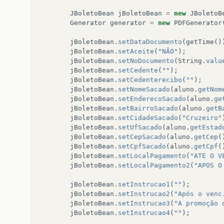
JBoletoBean
jBoletoBean
=
new
JBoletoB
Generator
generator
=
new
PDFGenerator
jBoletoBean
.
setDataDocumento
(
getTime
()
jBoletoBean
.
setAceite
(
"NÃO"
);
jBoletoBean
.
setNoDocumento
(
String
.
valu
jBoletoBean
.
setCedente
(
""
);
jBoletoBean
.
setCedenterecibo
(
""
);
jBoletoBean
.
setNomeSacado
(
aluno
.
getNom
jBoletoBean
.
setEnderecoSacado
(
aluno
.
ge
jBoletoBean
.
setBairroSacado
(
aluno
.
getB
jBoletoBean
.
setCidadeSacado
(
"Cruzeiro"
jBoletoBean
.
setUfSacado
(
aluno
.
getEstad
jBoletoBean
.
setCepSacado
(
aluno
.
getCep
(
jBoletoBean
.
setCpfSacado
(
aluno
.
getCpf
(
jBoletoBean
.
setLocalPagamento
(
"ATE O V
jBoletoBean
.
setLocalPagamento2
(
"APOS O
jBoletoBean
.
setInstrucao1
(
""
);
jBoletoBean
.
setInstrucao2
(
"Após o venc
jBoletoBean
.
setInstrucao3
(
"A promoção 
jBoletoBean
.
setInstrucao4
(
""
);