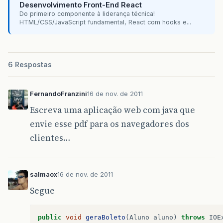
Desenvolvimento Front-End React
Do primeiro componente à liderança técnica!
HTML/CSS/JavaScript fundamental, React com hooks e...
6 Respostas
FernandoFranzini
16 de nov. de 2011
Escreva uma aplicação web com java que
envie esse pdf para os navegadores dos
clientes…
salmaox
16 de nov. de 2011
Segue
public
void
geraBoleto
(
Aluno
aluno
)
throws
IOE