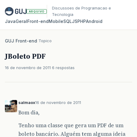
Discussoes de Programacao e
ARQUIVO
Tecnologia
Java
Geral
Front‑end
Mobile
SQL
JS
PHP
Android
GUJ
/
Front-end
/
Topico
JBoleto PDF
16 de novembro de 2011
6 respostas
salmaox
16 de novembro de 2011
Bom dia,
Tenho uma classe que gera um PDF de um
boleto bancário. Alguém tem alguma ideia