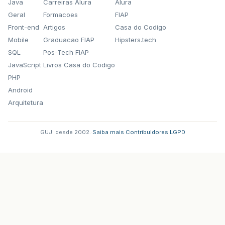
Java
Carreiras Alura
Alura
Geral
Formacoes
FIAP
Front-end
Artigos
Casa do Codigo
Mobile
Graduacao FIAP
Hipsters.tech
SQL
Pos-Tech FIAP
JavaScript
Livros Casa do Codigo
PHP
Android
Arquitetura
GUJ: desde 2002.
·
Saiba mais
·
Contribuidores
·
LGPD