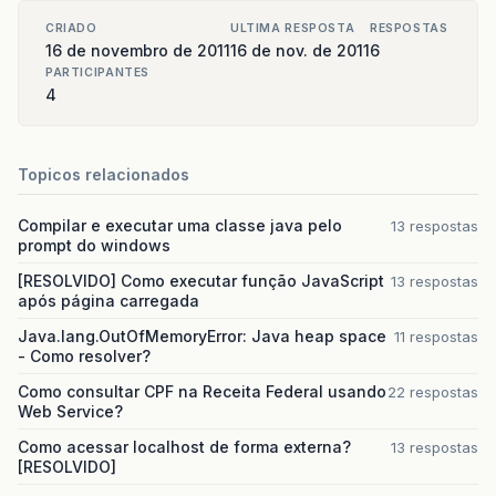
CRIADO
ULTIMA RESPOSTA
RESPOSTAS
16 de novembro de 2011
16 de nov. de 2011
6
PARTICIPANTES
4
Topicos relacionados
Compilar e executar uma classe java pelo
13 respostas
prompt do windows
[RESOLVIDO] Como executar função JavaScript
13 respostas
após página carregada
Java.lang.OutOfMemoryError: Java heap space
11 respostas
- Como resolver?
Como consultar CPF na Receita Federal usando
22 respostas
Web Service?
Como acessar localhost de forma externa?
13 respostas
[RESOLVIDO]