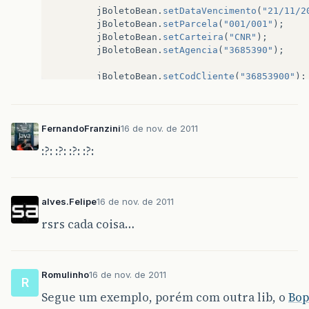
jBoletoBean
.
setDataVencimento
(
"21/11/2
jBoletoBean
.
setParcela
(
"001/001"
);
jBoletoBean
.
setCarteira
(
"CNR"
);
jBoletoBean
.
setAgencia
(
"3685390"
);
jBoletoBean
.
setCodCliente
(
"36853900"
);
jBoletoBean
.
setNossoNumero
(
String
.
valu
jBoletoBean
.
setValorBoleto
(
"14.99"
);
FernandoFranzini
16 de nov. de 2011
JBoleto
jBoleto
=
new
JBoleto
(
generato
:?: :?: :?: :?:
jBoleto
.
addBoleto
();
jBoleto
.
closeBoleto
(
aluno
.
getIdAluno
()
}
alves.Felipe
16 de nov. de 2011
rsrs cada coisa…
Romulinho
16 de nov. de 2011
R
Segue um exemplo, porém com outra lib, o
Bop