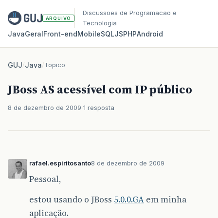
Discussoes de Programacao e
ARQUIVO
Tecnologia
Java
Geral
Front‑end
Mobile
SQL
JS
PHP
Android
GUJ
/
Java
/
Topico
JBoss AS acessível com IP público
8 de dezembro de 2009
1 resposta
rafael.espiritosanto
8 de dezembro de 2009
Pessoal,
estou usando o JBoss
5.0.0.GA
em minha
aplicação.