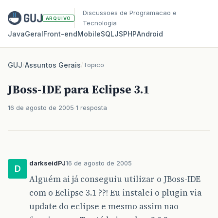
Discussoes de Programacao e
ARQUIVO
Tecnologia
Java
Geral
Front‑end
Mobile
SQL
JS
PHP
Android
GUJ
/
Assuntos Gerais
/
Topico
JBoss-IDE para Eclipse 3.1
16 de agosto de 2005
1 resposta
darkseidPJ
16 de agosto de 2005
D
Alguém ai já conseguiu utilizar o JBoss-IDE
com o Eclipse 3.1 ??! Eu instalei o plugin via
update do eclipse e mesmo assim nao