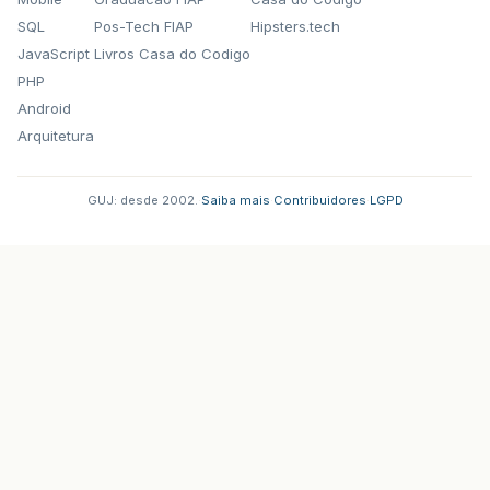
SQL
Pos-Tech FIAP
Hipsters.tech
JavaScript
Livros Casa do Codigo
PHP
Android
Arquitetura
GUJ: desde 2002.
·
Saiba mais
·
Contribuidores
·
LGPD