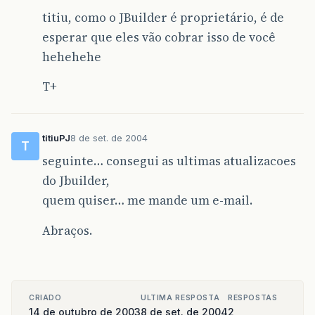
titiu, como o JBuilder é proprietário, é de
esperar que eles vão cobrar isso de você
hehehehe
T+
titiuPJ
8 de set. de 2004
T
seguinte… consegui as ultimas atualizacoes
do Jbuilder,
quem quiser… me mande um e-mail.
Abraços.
CRIADO
ULTIMA RESPOSTA
RESPOSTAS
14 de outubro de 2003
8 de set. de 2004
2