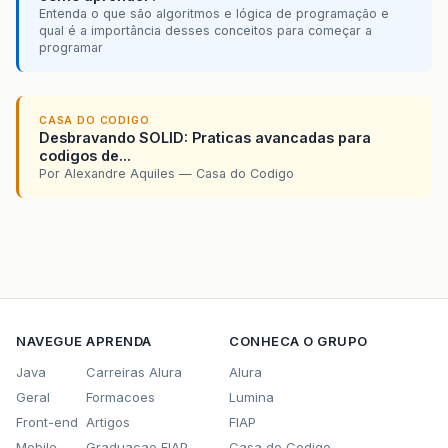
Entenda o que são algoritmos e lógica de programação e
qual é a importância desses conceitos para começar a
programar
CASA DO CODIGO
Desbravando SOLID: Praticas avancadas para
codigos de...
Por Alexandre Aquiles — Casa do Codigo
NAVEGUE
APRENDA
CONHECA O GRUPO
Java
Carreiras Alura
Alura
Geral
Formacoes
Lumina
Front-end
Artigos
FIAP
Mobile
Graduacao FIAP
Casa do Codigo