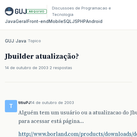
Discussoes de Programacao e
ARQUIVO
Tecnologia
Java
Geral
Front‑end
Mobile
SQL
JS
PHP
Android
GUJ
/
Java
/
Topico
Jbuilder atualização?
14 de outubro de 2003
2 respostas
titiuPJ
14 de outubro de 2003
T
Alguém tem um usuário ou a atualizacao do Jb
para acessar está página…
http://www.borland.com/products/downloads/d