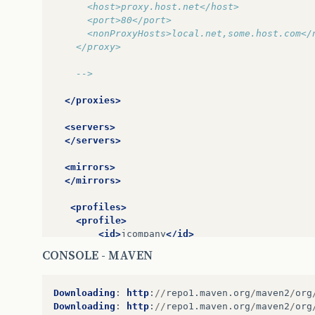
      <host>proxy.host.net</host>
      <port>80</port>
      <nonProxyHosts>local.net,some.host.com</
    </proxy>
    -->
</proxies>
<servers>
</servers>
<mirrors>
</mirrors>
<profiles>
<profile>
<id>
jcompany
</id>
<repositories>
CONSOLE - MAVEN
<repository>
<id>
maven2
</id>
<url>
http://repo1.maven.org/ma
Downloading
:
http
:
//
repo1
.
maven
.
org
/
maven2
/
org
<releases>
Downloading
:
http
:
//
repo1
.
maven
.
org
/
maven2
/
org
<enabled>
true
</enabled>