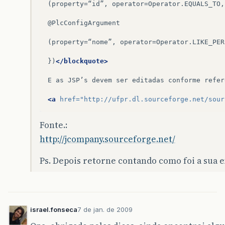
(property=“id”,
operator=Operator.EQUALS_TO,
@PlcConfigArgument

(property=“nome”,
operator=Operator.LIKE_PER
})
</blockquote>
E
as
JSP’s
devem
ser
editadas
conforme
refer
<a
href=
"http://ufpr.dl.sourceforge.net/sour
Fonte.:
http://jcompany.sourceforge.net/
Ps. Depois retorne contando como foi a sua 
israel.fonseca
7 de jan. de 2009