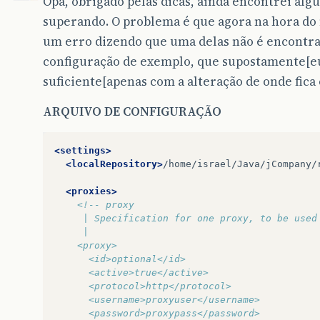
Opa, obrigado pelas dicas, ainda encontrei alg
superando. O problema é que agora na hora do
um erro dizendo que uma delas não é encontrad
configuração de exemplo, que supostamente[eu
suficiente[apenas com a alteração de onde fica 
ARQUIVO DE CONFIGURAÇÃO
<settings>
<localRepository>
/home/israel/Java/jCompany/
<proxies>
<!-- proxy
     | Specification for one proxy, to be used
     |
    <proxy>
      <id>optional</id>
      <active>true</active>
      <protocol>http</protocol>
      <username>proxyuser</username>
      <password>proxypass</password>