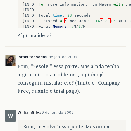
<repository>
[
INFO
]
For
more
information
,
run
Maven
with
th
<id>
powerlogic
</id>
[
INFO
]
---------------------------------------
<url>
http://update2.powerlogic
[
INFO
]
Total
time
:
28
seconds
<releases>
[
INFO
]
Finished
at
:
Wed
Jan
07
14
:
18
:
17
BRST
<enabled>
true
</enabled>
[
INFO
]
Final
Memory
:
7
M
/
17
M
<updatePolicy>
never
</updat
[
INFO
]
---------------------------------------
Alguma idéia?
<checksumPolicy>
warn
</chec
</releases>
<snapshots>
<enabled>
false
</enabled>
israel.fonseca
9 de jan. de 2009
<updatePolicy>
never
</updat
<checksumPolicy>
warn
</chec
Bom, “resolvi” essa parte. Mas ainda tenho
</snapshots>
alguns outros problemas, alguém já
</repository>
</repositories>
conseguiu instalar ele? (Tanto o JCompany
</profile>
Free, quanto o trial pago).
</profiles>
<activeProfiles>
<activeProfile>
jcompany
</activeProfile>
WilliamSilva
9 de jan. de 2009
</activeProfiles>
W
</settings>
Bom, “resolvi” essa parte. Mas ainda