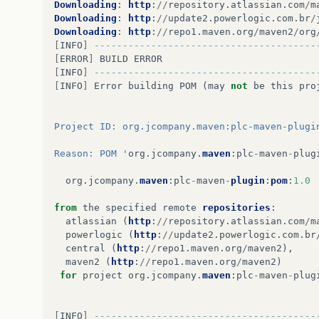
Downloading
:
http
:
//
repository
.
atlassian
.
com
/
m
<updatePolicy>
never
</updat
Downloading
:
http
:
//
update2
.
powerlogic
.
com
.
br
/
<checksumPolicy>
warn
</chec
Downloading
:
http
:
//
repo1
.
maven
.
org
/
maven2
/
org
</releases>
[
INFO
]
---------------------------------------
<snapshots>
[
ERROR
]
BUILD
ERROR
<enabled>
false
</enabled>
[
INFO
]
---------------------------------------
<updatePolicy>
never
</updat
[
INFO
]
Error
building
POM
(
may
not
be
this
pro
<checksumPolicy>
warn
</chec
</snapshots>
</repository>
Project ID: org.jcompany.maven:plc-maven-plugi
<repository>
<id>
atlassian
</id>
Reason: POM '
org
.
jcompany
.
maven
:
plc
-
maven
-
plug
<url>
http://repository.atlassi
<releases>
org
.
jcompany
.
maven
:
plc
-
maven
-
plugin
:
pom
:
1.0
<enabled>
true
</enabled>
<updatePolicy>
never
</updat
from
the
specified
remote
repositories
:
<checksumPolicy>
warn
</chec
atlassian
(
http
:
//
repository
.
atlassian
.
com
/
m
</releases>
powerlogic
(
http
:
//
update2
.
powerlogic
.
com
.
br
<snapshots>
central
(
http
:
//
repo1
.
maven
.
org
/
maven2
),
<enabled>
false
</enabled>
maven2
(
http
:
//
repo1
.
maven
.
org
/
maven2
)
<updatePolicy>
never
</updat
for
project
org
.
jcompany
.
maven
:
plc
-
maven
-
plug
<checksumPolicy>
warn
</chec
</snapshots>
</repository>
[
INFO
]
---------------------------------------