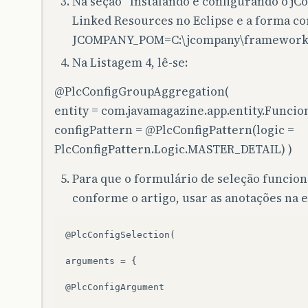
Na seção “Instalando e configurando o jC
Linked Resources no Eclipse e a forma cor
JCOMPANY_POM=C:\jcompany\framework
Na Listagem 4, lê-se:
@PlcConfigGroupAggregation
(
entity = com.javamagazine.app.entity.Funcion
configPattern =
@PlcConfigPattern
(logic =
PlcConfigPattern.Logic.MASTER_DETAIL) )
Para que o formulário de seleção funcio
conforme o artigo, usar as anotações na
@PlcConfigSelection(

arguments
=
{

@PlcConfigArgument
