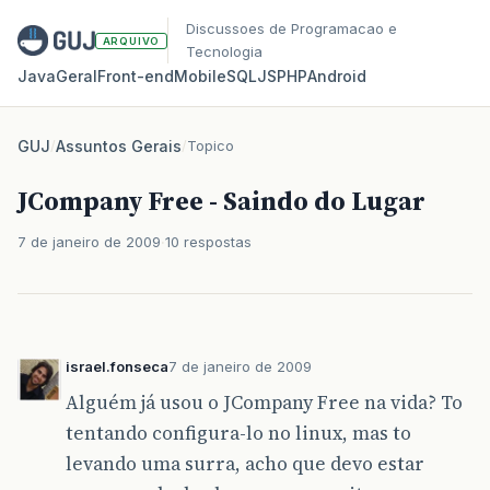
Discussoes de Programacao e
ARQUIVO
Tecnologia
Java
Geral
Front‑end
Mobile
SQL
JS
PHP
Android
GUJ
/
Assuntos Gerais
/
Topico
JCompany Free - Saindo do Lugar
7 de janeiro de 2009
10 respostas
israel.fonseca
7 de janeiro de 2009
Alguém já usou o JCompany Free na vida? To
tentando configura-lo no linux, mas to
levando uma surra, acho que devo estar