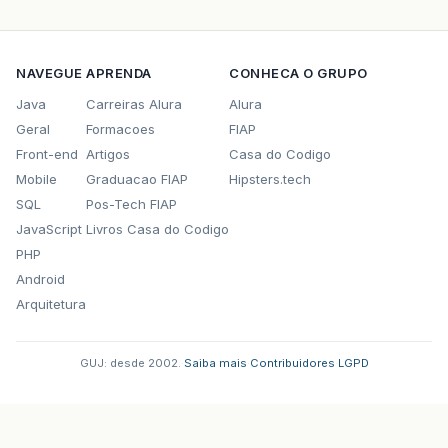
NAVEGUE
APRENDA
CONHECA O GRUPO
Java
Carreiras Alura
Alura
Geral
Formacoes
FIAP
Front-end
Artigos
Casa do Codigo
Mobile
Graduacao FIAP
Hipsters.tech
SQL
Pos-Tech FIAP
JavaScript
Livros Casa do Codigo
PHP
Android
Arquitetura
GUJ: desde 2002.
·
Saiba mais
·
Contribuidores
·
LGPD