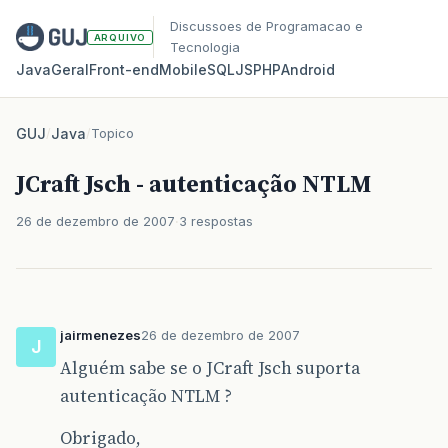
Discussoes de Programacao e
ARQUIVO
Tecnologia
Java
Geral
Front‑end
Mobile
SQL
JS
PHP
Android
GUJ
/
Java
/
Topico
JCraft Jsch - autenticação NTLM
26 de dezembro de 2007
3 respostas
jairmenezes
26 de dezembro de 2007
J
Alguém sabe se o JCraft Jsch suporta
autenticação NTLM ?
Obrigado,