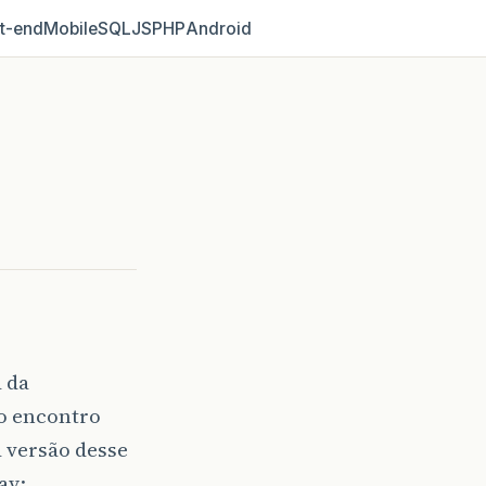
t‑end
Mobile
SQL
JS
PHP
Android
a da
o encontro
 versão desse
y: .