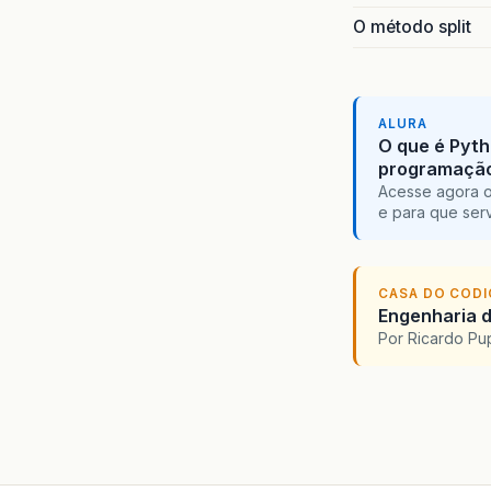
O método split
ALURA
O que é Pyth
programaçã
Acesse agora o
e para que serv
CASA DO COD
Engenharia d
Por Ricardo P