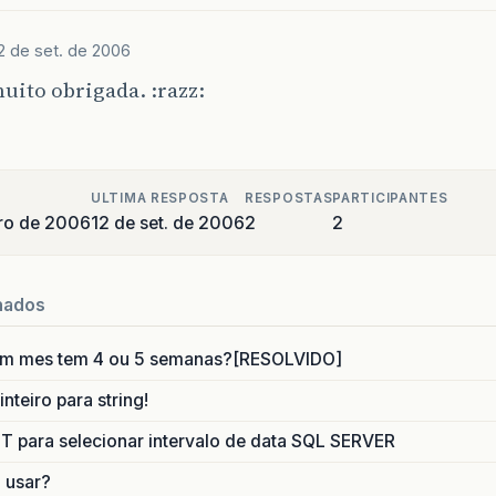
2 de set. de 2006
ito obrigada. :razz:
ULTIMA RESPOSTA
RESPOSTAS
PARTICIPANTES
ro de 2006
12 de set. de 2006
2
2
nados
um mes tem 4 ou 5 semanas?[RESOLVIDO]
nteiro para string!
para selecionar intervalo de data SQL SERVER
o usar?