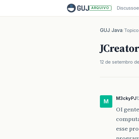
Discussoe
ARQUIVO
GUJ
Java
/
/
Topico
JCreato
12 de setembro d
M3ckyPJ
1
M
OI gente
computa
esse pr
programa