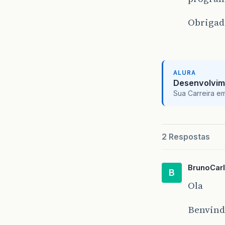
Obrigad
ALURA
Desenvolvim
Sua Carreira e
2 Respostas
BrunoCar
B
Ola
Benvind