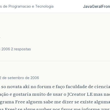
Java
Geral
Fron
s de Programacao e Tecnologia
r
e 2006
2 respostas
2 de setembro de 2006
 so novata aki no forum e faço faculdade de cienci
ção e gostaria muito de usar o JCreator LE mas na
ograma Free alguem sabe me dizer se existe alguma
 Free? se algue souber por favor me informe :ypra