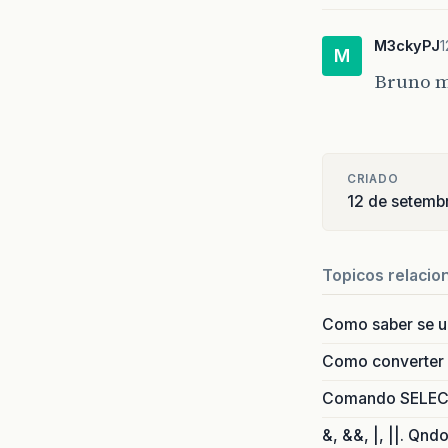
M3ckyPJ
1
M
Bruno mu
CRIADO
12 de setemb
Topicos relacio
Como saber se 
Como converter i
Comando SELECT 
&, &&, |, ||. Qnd