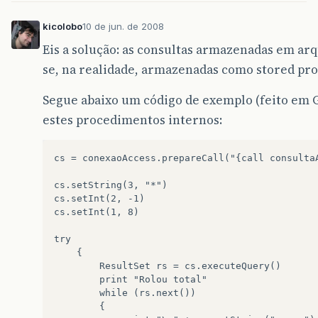
kicolobo
10 de jun. de 2008
Eis a solução: as consultas armazenadas em a
se, na realidade, armazenadas como stored pr
Segue abaixo um código de exemplo (feito em 
estes procedimentos internos:
cs
=
conexaoAccess.prepareCall("{call
consulta
cs.setString(3,
"*")

cs.setInt(2,
-1)

cs.setInt(1,
8)

ResultSet
rs
=
print
"Rolou
while