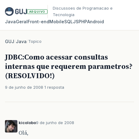
Discussoes de Programacao e
ARQUIVO
Tecnologia
Java
Geral
Front‑end
Mobile
SQL
JS
PHP
Android
GUJ
/
Java
/
Topico
JDBC:Como acessar consultas
internas que requerem parametros?
(RESOLVIDO!)
9 de junho de 2008
1 resposta
kicolobo
9 de junho de 2008
Olá,