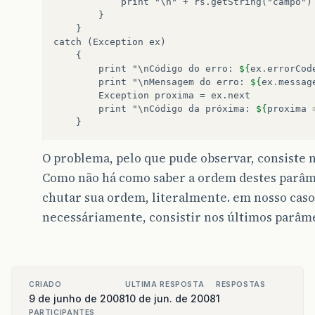
print
"\n"
+
}

catch
(Exception
print
"\nCódigo
do
erro:
${
ex
.
errorCod
print
"\nMensagem
do
erro:
${
ex
.
messag
Exception
proxima
=
print
"\nCódigo
da
próxima:
${
proxima
O problema, pelo que pude observar, consiste 
Como não há como saber a ordem destes parâme
chutar sua ordem, literalmente. em nosso caso
necessáriamente, consistir nos últimos parâm
CRIADO
ULTIMA RESPOSTA
RESPOSTAS
9 de junho de 2008
10 de jun. de 2008
1
PARTICIPANTES