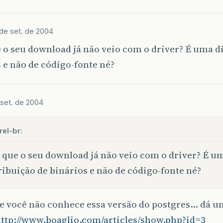
 de set. de 2004
 o seu download já não veio com o driver? É uma d
 e não de código-fonte né?
 set. de 2004
el-br:
 que o seu download já não veio com o driver? É u
ribuição de binários e não de código-fonte né?
e você não conhece essa versão do postgres… dá 
ttp://www.boaglio.com/articles/show.php?id=3