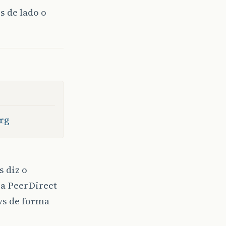
 de lado o
org
s diz o
a PeerDirect
ws de forma