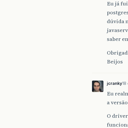
Eu já fu
postgres
dúvida m
javaserv
saber em
Obrigad
Beijos
jcranky
18
Eu realm
a versão 
O driver
funciona