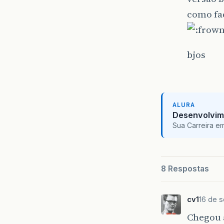
como faç
bjos
ALURA
Desenvolvim
Sua Carreira e
8 Respostas
cv1
16 de s
Chegou 