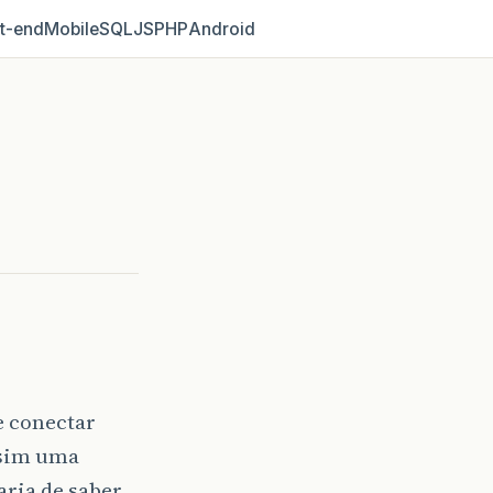
t‑end
Mobile
SQL
JS
PHP
Android
e conectar
 sim uma
aria de saber