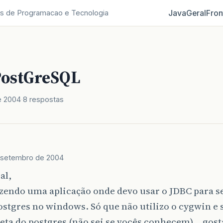
Java
Geral
Fron
s de Programacao e Tecnologia
PostGreSQL
e 2004
8 respostas
 setembro de 2004
al,
zendo uma aplicação onde devo usar o JDBC para s
ostgres no windows. Só que não utilizo o cygwin e
eta do postgres (não sei se vocês conhecem)… gost