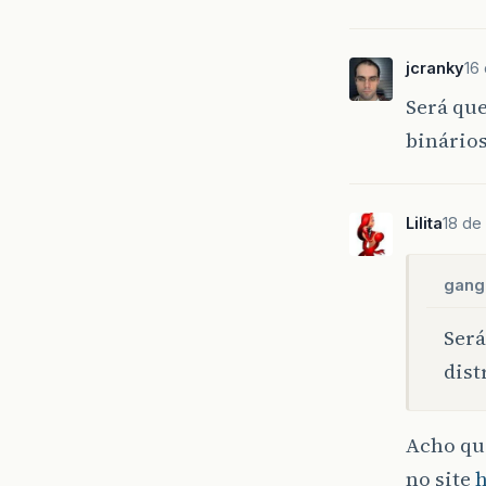
jcranky
16
Será que
binários
Lilita
18 de
gangr
Será
dist
Acho qu
no site
h