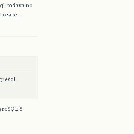
sql rodava no
 o site…
gresql
sgreSQL 8