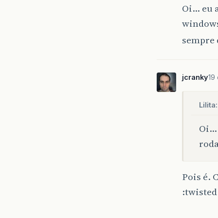
Oi… eu a
windows
sempre 
jcranky
19
Lilita:
Oi… 
rod
Pois é. 
:twisted