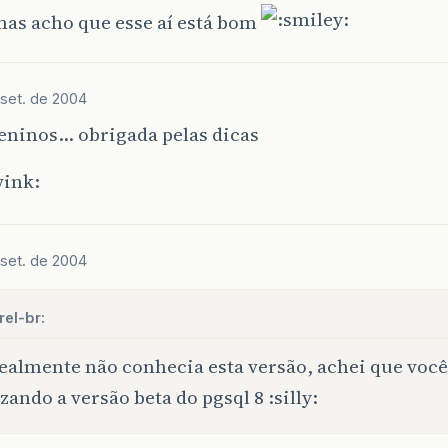
mas acho que esse aí está bom
 set. de 2004
eninos… obrigada pelas dicas
 set. de 2004
el-br:
ealmente não conhecia esta versão, achei que você
izando a versão beta do pgsql 8 :silly: