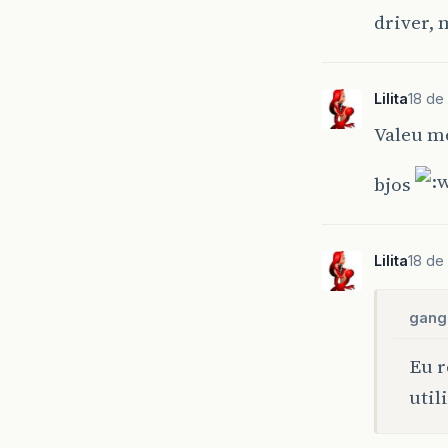
driver, 
Lilita
18 de
Valeu m
bjos
Lilita
18 de
gangr
Eu r
util