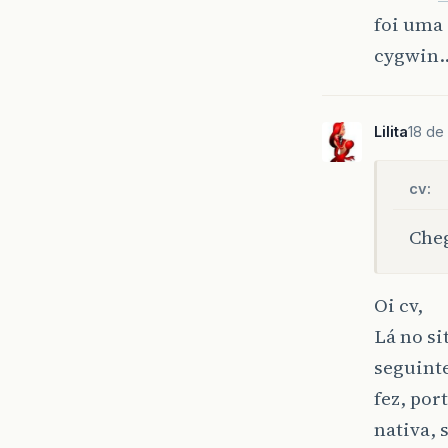
foi uma
cygwin
Lilita
18 de
cv:
Cheg
Oi cv,
Lá no si
seguint
fez, po
nativa, 