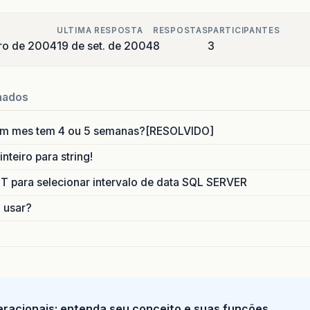
ULTIMA RESPOSTA
RESPOSTAS
PARTICIPANTES
ro de 2004
19 de set. de 2004
8
3
nados
um mes tem 4 ou 5 semanas?[RESOLVIDO]
nteiro para string!
para selecionar intervalo de data SQL SERVER
o usar?
racionais: entenda seu conceito e suas funções