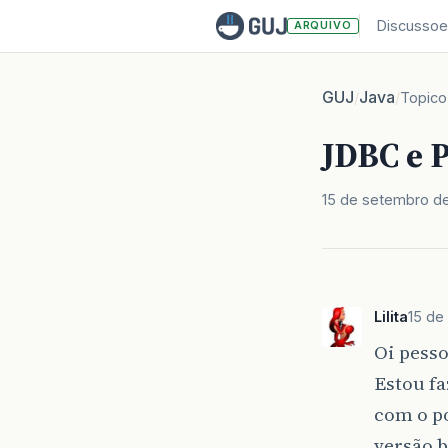
Discussoe
ARQUIVO
GUJ
Java
/
/
Topico
JDBC e 
15 de setembro d
Lilita
15 de
Oi pesso
Estou fa
com o p
versão b