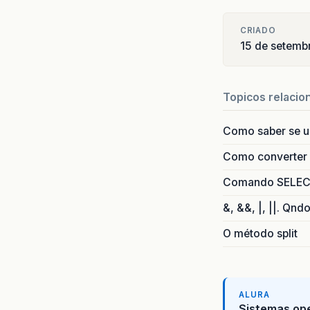
CRIADO
15 de setemb
Topicos relacio
Como saber se 
Como converter i
Comando SELECT 
&, &&, |, ||. Qnd
O método split
ALURA
Sistemas ope