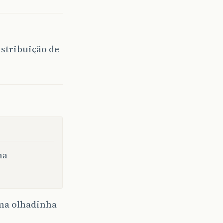
istribuição de
ma
uma olhadinha