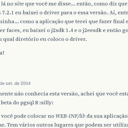
i lá no site que você me disse… então, como diz que
 7.2.1 eu baixei o driver para o essa versão. Aí, ent
inha… como a aplicação que terei que fazer final e
er faces, eu baixei o j2sdk 1.4 e o j2eesdk e então g
 qual diretório eu coloco o driver.
a!
 de set. de 2004
ente não conhecia esta versão, achei que você est
beta do pgsql 8 :silly:
 você pode colocar no
WEB-INF/lib
da sua aplicação
r. Tem vários outros lugares que podem ser utiliz