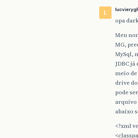
lucvieryg
L
opa dar
Meu nome
MG, pre
MySql, 
JDBC já 
meio de 
drive do
pode ser
arquivo 
abaixo s
<?xml v
<classp