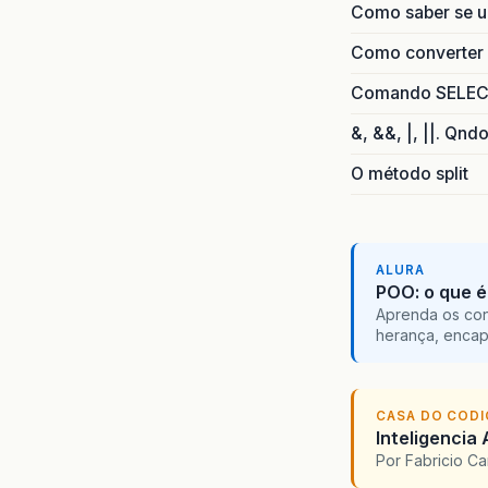
Como saber se 
Como converter i
Comando SELECT 
&, &&, |, ||. Qnd
O método split
ALURA
POO: o que é
Aprenda os con
herança, encap
CASA DO COD
Inteligencia 
Por Fabricio C