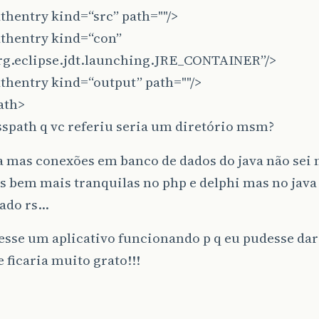
thentry kind=“src” path=""/>
athentry kind=“con”
rg.eclipse.jdt.launching.JRE_CONTAINER”/>
thentry kind=“output” path=""/>
ath>
sspath q vc referiu seria um diretório msm?
 mas conexões em banco de dados do java não sei 
 bem mais tranquilas no php e delphi mas no java 
ado rs…
vesse um aplicativo funcionando p q eu pudesse da
 ficaria muito grato!!!