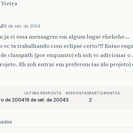
 Vieira
PJ
16 de set. de 2004
eu ja vi essa mensagem em algum lugar ehehehe…
to vc ta trabalhando com eclipse certo?!! Entao esq
de classpath (por enquanto) eh soh vc adicionar o .
rojeto. Eh soh entrar em preferencias (do projeto) 
ULTIMA RESPOSTA
RESPOSTAS
PARTICIPANTES
ro de 2004
16 de set. de 2004
3
2
nados