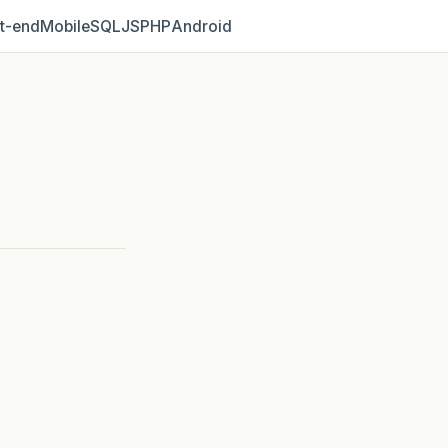
t‑end
Mobile
SQL
JS
PHP
Android