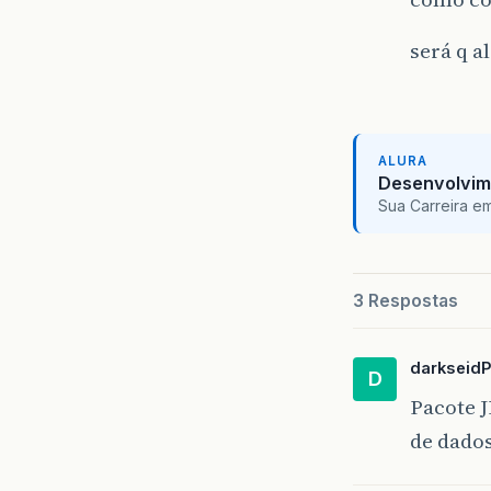
será q 
ALURA
Desenvolvim
Sua Carreira e
3 Respostas
darkseid
D
Pacote J
de dados