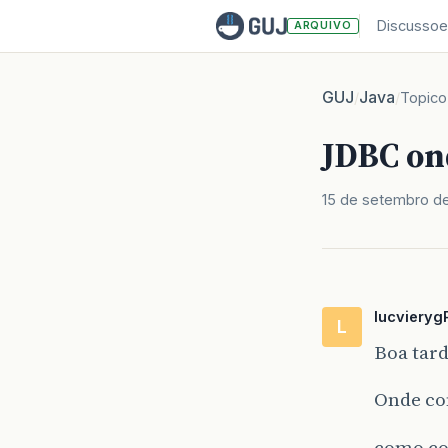
Discussoe
ARQUIVO
GUJ
Java
/
/
Topico
JDBC on
15 de setembro d
lucvieryg
L
Boa tard
Onde co
como co