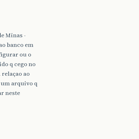
de Minas -
 ao banco em
igurar ou o
ido q cego no
m relaçao ao
é um arquivo q
ar neste