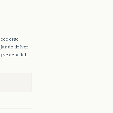
uece esse
jar do driver
q vc acha lah