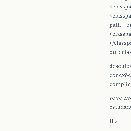
<classpa
<classp
path=“o
<classpa
</classp
ou o cla
desculpa
conexões
complic
se vc ti
estudade
[]'s