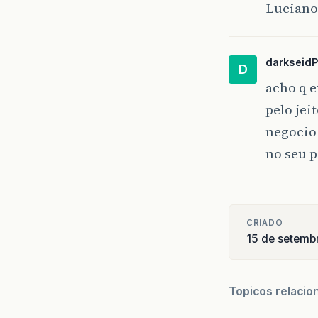
Luciano
darkseid
D
acho q 
pelo jei
negocio 
no seu p
CRIADO
15 de setemb
Topicos relacio