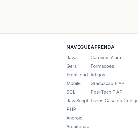
NAVEGUE
APRENDA
Java
Carreiras Alura
Geral
Formacoes
Front-end
Artigos
Mobile
Graduacao FIAP
SQL
Pos-Tech FIAP
JavaScript
Livros Casa do Codig
PHP
Android
Arquitetura