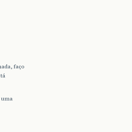
nada, faço
tá
r uma