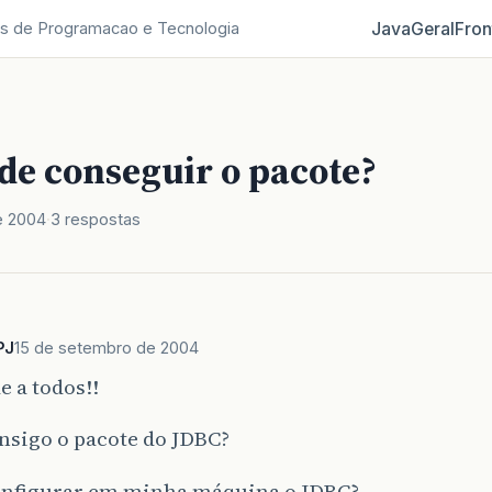
Java
Geral
Fron
s de Programacao e Tecnologia
de conseguir o pacote?
e 2004
3 respostas
PJ
15 de setembro de 2004
e a todos!!
nsigo o pacote do JDBC?
nfigurar em minha máquina o JDBC?