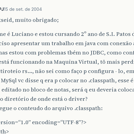
PJ
15 de set. de 2004
kseid, muito obrigado;
 é Luciano e estou cursando 2º ano de S.I. Patos 
ciso apresentar um trabalho em java com conexão
mas estou com problemas tbém no JDBC, como conf
está funcionando na Maquina Virtual, tô mais perd
tiroteio rs…, não sei como faço p configura - lo, e
 MySql vc disse q era p colocar no .classpath, esse 
 editado no bloco de notas, será q eu deveria coloc
o diretório de onde está o driver?
egue o conteudo do arquivo .classpath:
ersion=“1.0” encoding=“UTF-8”?>
ath>