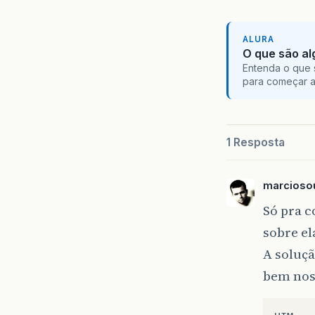
ALURA
O que são al
Entenda o que 
para começar 
1 Resposta
marciosou
Só pra c
sobre el
A soluçã
bem nos