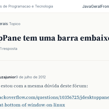
Java
Geral
Fron
s de Programacao e Tecnologia
rais
/
Topico
pPane tem uma barra embaix
1 resposta
zajunior
9 de julho de 2012
, estou com a mesma dúvida deste fórum:
stackoverflow.com/questions/10356725/jdesktoppane
-at-bottom-of-window-on-linux