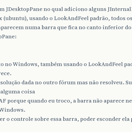
m JDesktopPane no qual adiciono alguns JInterna
 (ubuntu), usando o LookAndFeel padrão, todos os
aparecem numa barra que fica no canto inferior do
pPane:
o no Windows, também usando o LookAndFeel pad
rece.
 solução dada no outro fórum mas não resolveu. S
 alguma coisa
AF porque quando eu troco, a barra não aparece n
 Windows.
er o controle sobre essa barra, poder esconder ela