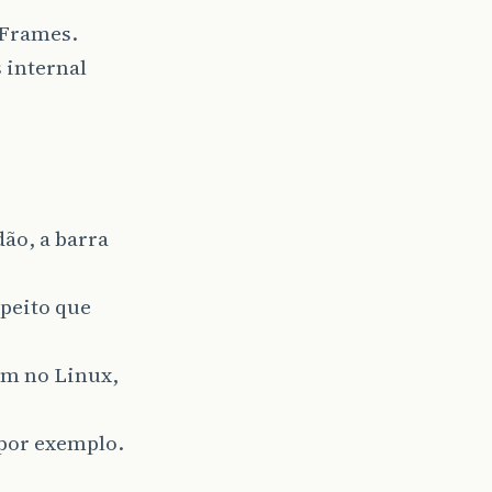
lFrames.
 internal
ão, a barra
upeito que
em no Linux,
 por exemplo.