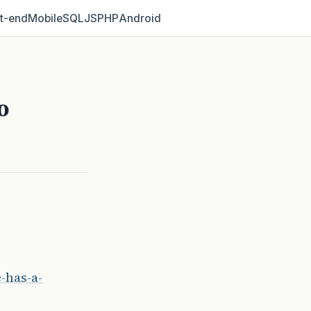
t‑end
Mobile
SQL
JS
PHP
Android
o
-has-a-