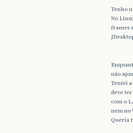
Tenho u
No Linux
frames 
JDeskto
Enquant
não apa
Tentei a
deve ter
com o L
nem no
Queria t