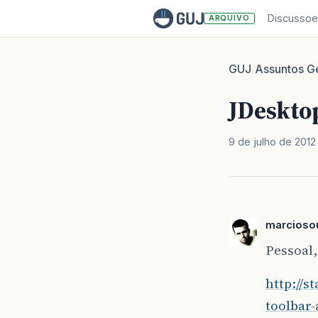
Discussoe
ARQUIVO
GUJ
Assuntos Ge
/
JDeskto
9 de julho de 2012
marciosou
Pessoal
http://
toolbar