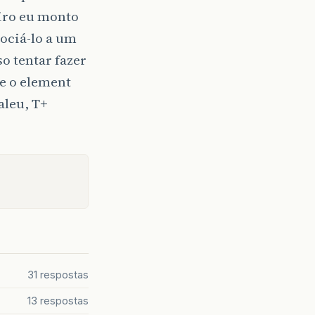
iro eu monto
sociá-lo a um
 tentar fazer
le o element
aleu, T+
31 respostas
13 respostas