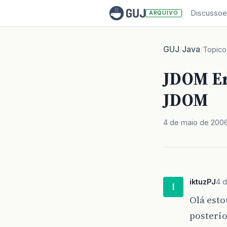
Discussoe
ARQUIVO
GUJ
Java
/
/
Topico
JDOM Err
JDOM
4 de maio de 200
iktuzPJ
4 
I
Olá est
posterio