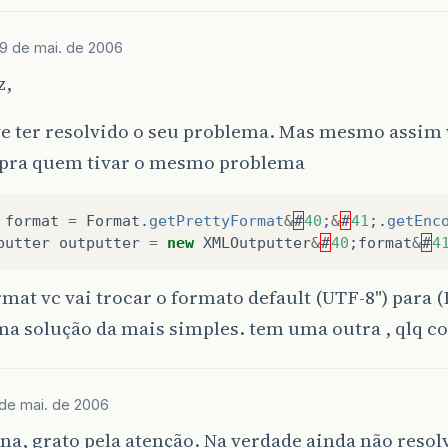
19 de mai. de 2006
z,
eve ter resolvido o seu problema. Mas mesmo assim
 pra quem tivar o mesmo problema
format
=
Format
.
getPrettyFormat
&
#
40
;
&
#
41
;.
getEnc
putter
outputter
=
new
XMLOutputter
&
#
40
;
format
&
#
4
at vc vai trocar o formato default (UTF-8") para (
ma solução da mais simples. tem uma outra , qlq coi
de mai. de 2006
na, grato pela atenção. Na verdade ainda não resol