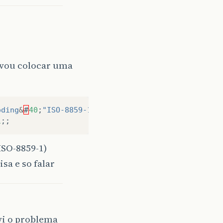
 vou colocar uma
oding
&
#
40
;
"ISO-8859-1"
&
#
41
;;
1
;;
ISO-8859-1)
sa e so falar
vi o problema