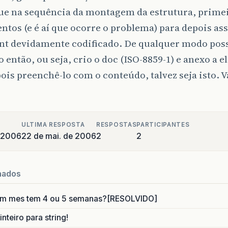
que na sequência da montagem da estrutura, prime
ntos (e é aí que ocorre o problema) para depois as
t devidamente codificado. De qualquer modo posso
o então, ou seja, crio o doc (ISO-8859-1) e anexo a e
ois preenchê-lo com o conteúdo, talvez seja isto. V
ULTIMA RESPOSTA
RESPOSTAS
PARTICIPANTES
 2006
22 de mai. de 2006
2
2
nados
um mes tem 4 ou 5 semanas?[RESOLVIDO]
nteiro para string!