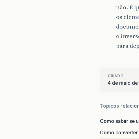
não. É 
os eleme
documen
o invers
para dep
CRIADO
4 de maio de
Topicos relacio
Como saber se 
Como converter i