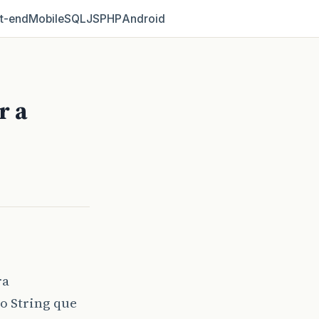
t‑end
Mobile
SQL
JS
PHP
Android
r a
ra
o String que