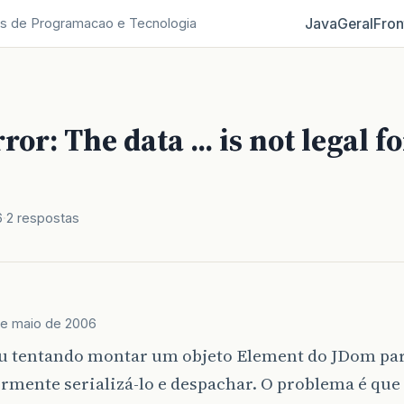
Java
Geral
Fron
s de Programacao e Tecnologia
or: The data ... is not legal fo
6
2 respostas
de maio de 2006
ou tentando montar um objeto Element do JDom pa
rmente serializá-lo e despachar. O problema é que 