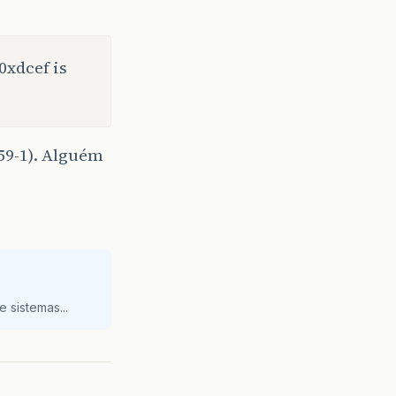
0xdcef is
59-1). Alguém
 sistemas...