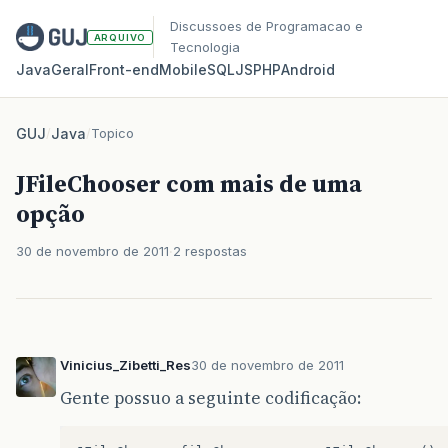
Discussoes de Programacao e
ARQUIVO
Tecnologia
Java
Geral
Front‑end
Mobile
SQL
JS
PHP
Android
GUJ
/
Java
/
Topico
JFileChooser com mais de uma
opção
30 de novembro de 2011
2 respostas
Vinicius_Zibetti_Res
30 de novembro de 2011
Gente possuo a seguinte codificação: