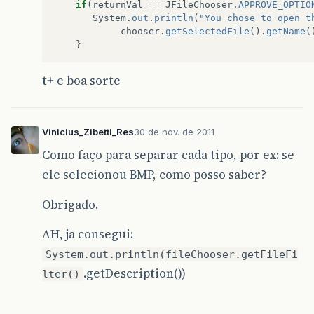
if
(
returnVal
==
JFileChooser
.
APPROVE_OPTIO
System
.
out
.
println
(
"You chose to open t
chooser
.
getSelectedFile
().
getName
(
}
t+ e boa sorte
Vinicius_Zibetti_Res
30 de nov. de 2011
Como faço para separar cada tipo, por ex: se
ele selecionou BMP, como posso saber?
Obrigado.
AH, ja consegui:
System.out.println(fileChooser.getFileFi
.getDescription())
lter()