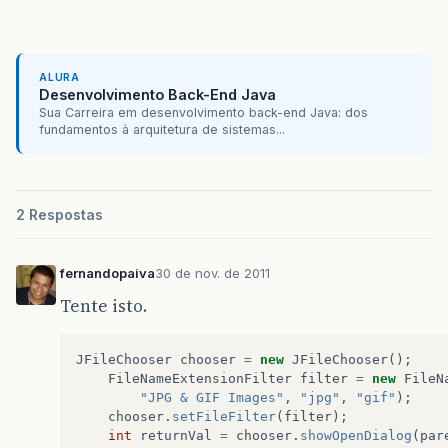
ALURA
Desenvolvimento Back-End Java
Sua Carreira em desenvolvimento back-end Java: dos
fundamentos à arquitetura de sistemas...
2 Respostas
fernandopaiva
30 de nov. de 2011
Tente isto.
JFileChooser
chooser
=
new
JFileChooser
();
FileNameExtensionFilter
filter
=
new
FileN
"JPG & GIF Images"
,
"jpg"
,
"gif"
);
chooser
.
setFileFilter
(
filter
);
int
returnVal
=
chooser
.
showOpenDialog
(
par