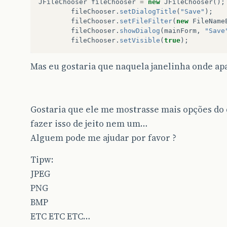
JFileChooser
fileChooser
=
new
JFileChooser
();
fileChooser
.
setDialogTitle
(
"Save"
);
fileChooser
.
setFileFilter
(
new
FileName
fileChooser
.
showDialog
(
mainForm
,
"Save
fileChooser
.
setVisible
(
true
);
Mas eu gostaria que naquela janelinha onde ap
Gostaria que ele me mostrasse mais opções do 
fazer isso de jeito nem um…
Alguem pode me ajudar por favor ?
Tipw:
JPEG
PNG
BMP
ETC ETC ETC…