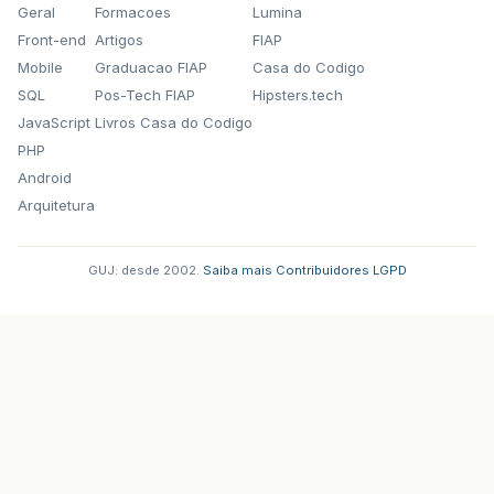
Geral
Formacoes
Lumina
Front-end
Artigos
FIAP
Mobile
Graduacao FIAP
Casa do Codigo
SQL
Pos-Tech FIAP
Hipsters.tech
JavaScript
Livros Casa do Codigo
PHP
Android
Arquitetura
GUJ: desde 2002.
·
Saiba mais
·
Contribuidores
·
LGPD