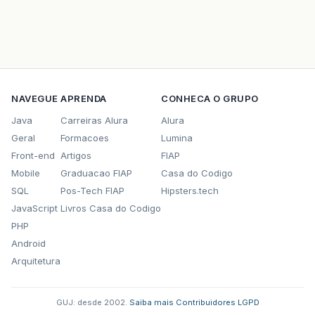
NAVEGUE
APRENDA
CONHECA O GRUPO
Java
Carreiras Alura
Alura
Geral
Formacoes
Lumina
Front-end
Artigos
FIAP
Mobile
Graduacao FIAP
Casa do Codigo
SQL
Pos-Tech FIAP
Hipsters.tech
JavaScript
Livros Casa do Codigo
PHP
Android
Arquitetura
GUJ: desde 2002.
·
Saiba mais
·
Contribuidores
·
LGPD