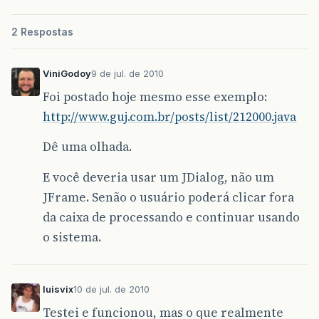
2 Respostas
ViniGodoy
9 de jul. de 2010
Foi postado hoje mesmo esse exemplo:
http://www.guj.com.br/posts/list/212000.java
Dê uma olhada.
E você deveria usar um JDialog, não um
JFrame. Senão o usuário poderá clicar fora
da caixa de processando e continuar usando
o sistema.
luisvix
10 de jul. de 2010
Testei e funcionou, mas o que realmente