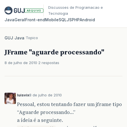
Discussoes de Programacao e
ARQUIVO
Tecnologia
Java
Geral
Front‑end
Mobile
SQL
JS
PHP
Android
GUJ
/
Java
/
Topico
JFrame "aguarde processando"
8 de julho de 2010
2 respostas
luisvix
8 de julho de 2010
Pessoal, estou tentando fazer um jframe tipo
“Aguarde processando…”
a ídeia é a seguinte.