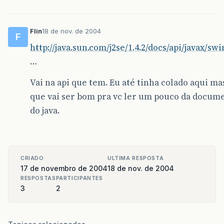
Flin
18 de nov. de 2004
F
http://java.sun.com/j2se/1.4.2/docs/api/javax/sw
…
Vai na api que tem. Eu até tinha colado aqui ma
que vai ser bom pra vc ler um pouco da docum
do java.
CRIADO
ULTIMA RESPOSTA
17 de novembro de 2004
18 de nov. de 2004
RESPOSTAS
PARTICIPANTES
3
2