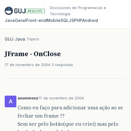
Discussoes de Programacao e
ARQUIVO
Tecnologia
Java
Geral
Front‑end
Mobile
SQL
JS
PHP
Android
GUJ
/
Java
/
Topico
JFrame - OnClose
17 de novembro de 2004
3 respostas
anonimoxz
17 de novembro de 2004
A
Como eu faço para adicionar uma ação ao se
fechar um frame ??
Sem ser pelo botão(que eu criei) mas pelo