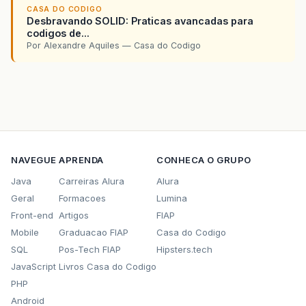
CASA DO CODIGO
Desbravando SOLID: Praticas avancadas para
codigos de...
Por Alexandre Aquiles — Casa do Codigo
NAVEGUE
APRENDA
CONHECA O GRUPO
Java
Carreiras Alura
Alura
Geral
Formacoes
Lumina
Front-end
Artigos
FIAP
Mobile
Graduacao FIAP
Casa do Codigo
SQL
Pos-Tech FIAP
Hipsters.tech
JavaScript
Livros Casa do Codigo
PHP
Android