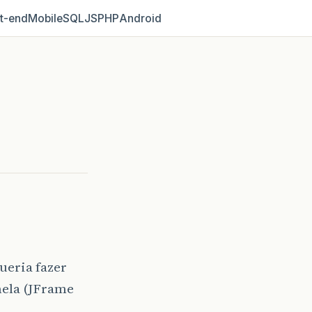
t‑end
Mobile
SQL
JS
PHP
Android
ueria fazer
nela (JFrame