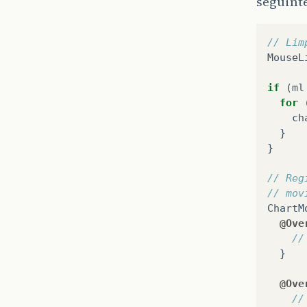
seguint
// Lim
MouseL
if
(
ml
for
ch
}
}
// Reg
// mov
ChartM
@Ove
//
}
@Ove
//