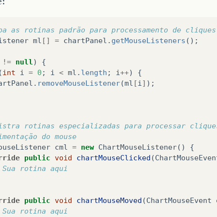
e:
pa as rotinas padrão para processamento de cliques
istener
ml
[]
=
chartPanel
.
getMouseListeners
();
!=
null
)
{
(
int
i
=
0
;
i
<
ml
.
length
;
i
++
)
{
artPanel
.
removeMouseListener
(
ml
[
i
]
);
istra rotinas especializadas para processar clique
imentação do mouse
ouseListener
cml
=
new
ChartMouseListener
()
{
rride
public
void
chartMouseClicked
(
ChartMouseEven
 Sua rotina aqui
rride
public
void
chartMouseMoved
(
ChartMouseEvent
 Sua rotina aqui