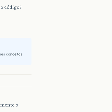
 o código?
ses conceitos
imente o