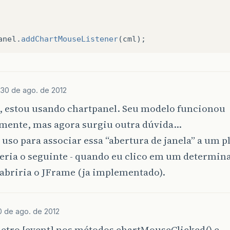
anel
.
addChartMouseListener
(
cml
);
30 de ago. de 2012
, estou usando chartpanel. Seu modelo funcionou
amente, mas agora surgiu outra dúvida…
 uso para associar essa “abertura de janela” a um pl
seria o seguinte - quando eu clico em um determin
 abriria o JFrame (ja implementado).
0 de ago. de 2012
etro [event] nos métodos chartMouseClicked() e