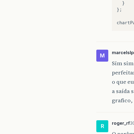
}
};
chartP
marcelslp
M
Sim sim
perfeit
o que eu
a saída 
grafico,
roger_rf
3
R
O parâm