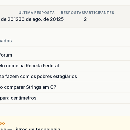
ULTIMA RESPOSTA
RESPOSTAS
PARTICIPANTES
 de 2012
30 de ago. de 2012
5
2
nados
forum
lo nome na Receita Federal
se fazem com os pobres estagiários
o comparar Strings em C?
 para centímetros
IGO
go — Livros de tecnologia