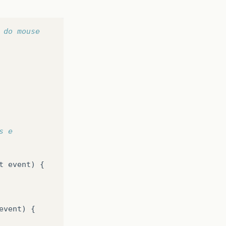
 do mouse
s e
t
event
)
{
event
)
{