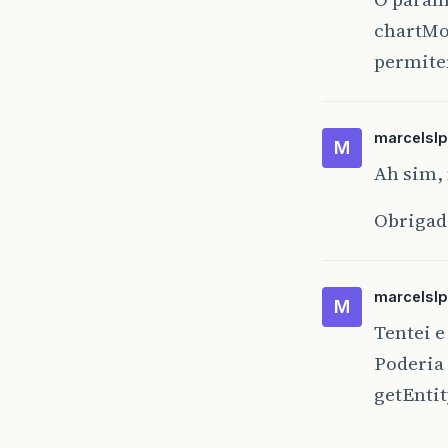
chartMou
permitem
marcelslp
M
Ah sim, 
Obrigad
marcelslp
M
Tentei e
Poderia
getEntit