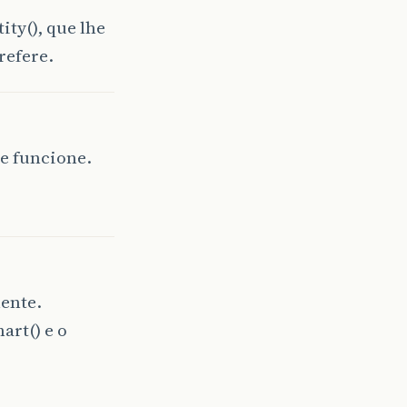
ty(), que lhe
refere.
ue funcione.
mente.
rt() e o