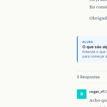
Eu consi
Obrigad
ALURA
O que são al
Entenda o que 
para começar 
5 Respostas
roger_rf
3
R
Acho qu