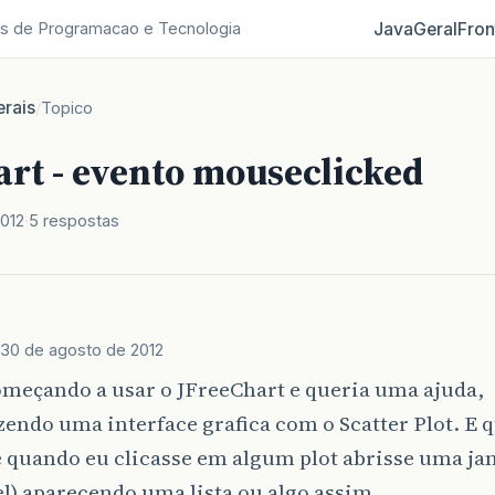
Java
Geral
Fron
s de Programacao e Tecnologia
rais
/
Topico
art - evento mouseclicked
012
5 respostas
30 de agosto de 2012
omeçando a usar o JFreeChart e queria uma ajuda,
zendo uma interface grafica com o Scatter Plot. E q
 quando eu clicasse em algum plot abrisse uma ja
l) aparecendo uma lista ou algo assim.