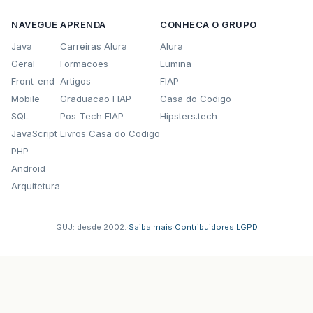
NAVEGUE
APRENDA
CONHECA O GRUPO
Java
Carreiras Alura
Alura
Geral
Formacoes
Lumina
Front-end
Artigos
FIAP
Mobile
Graduacao FIAP
Casa do Codigo
SQL
Pos-Tech FIAP
Hipsters.tech
JavaScript
Livros Casa do Codigo
PHP
Android
Arquitetura
GUJ: desde 2002.
·
Saiba mais
·
Contribuidores
·
LGPD