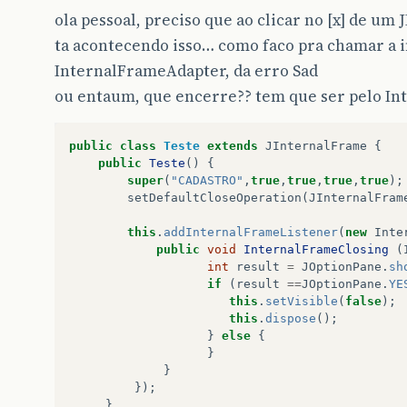
ola pessoal, preciso que ao clicar no [x] de um
ta acontecendo isso… como faco pra chamar a 
InternalFrameAdapter, da erro Sad
ou entaum, que encerre?? tem que ser pelo In
public
class
Teste
extends
JInternalFrame
{
public
Teste
()
{
super
(
"CADASTRO"
,
true
,
true
,
true
,
true
);
setDefaultCloseOperation
(
JInternalFram
this
.
addInternalFrameListener
(
new
Inte
public
void
InternalFrameClosing
(
int
result
=
JOptionPane
.
sh
if
(
result
==
JOptionPane
.
YE
this
.
setVisible
(
false
);
this
.
dispose
();
}
else
{
}
}
});
}