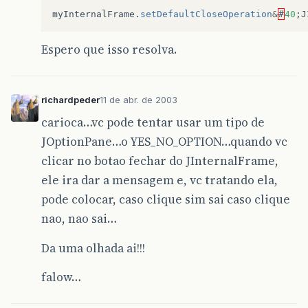
myInternalFrame
.
setDefaultCloseOperation
&
#
40
;
J
Espero que isso resolva.
richardpeder
11 de abr. de 2003
carioca…vc pode tentar usar um tipo de
JOptionPane…o YES_NO_OPTION…quando vc
clicar no botao fechar do JInternalFrame,
ele ira dar a mensagem e, vc tratando ela,
pode colocar, caso clique sim sai caso clique
nao, nao sai…
Da uma olhada ai!!!
falow…