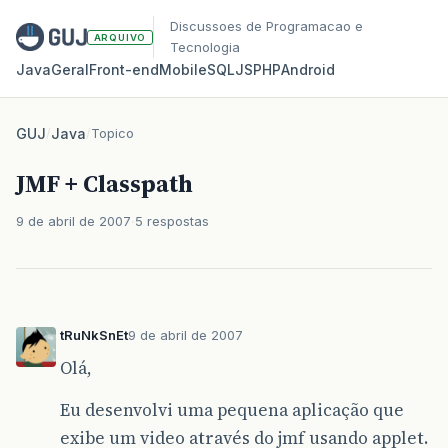
Discussoes de Programacao e
ARQUIVO
Tecnologia
Java
Geral
Front‑end
Mobile
SQL
JS
PHP
Android
GUJ
/
Java
/
Topico
JMF + Classpath
9 de abril de 2007
5 respostas
tRuNkSnEt
9 de abril de 2007
Olá,
Eu desenvolvi uma pequena aplicação que
exibe um video através do jmf usando applet.