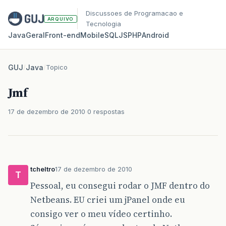
Discussoes de Programacao e
ARQUIVO
Tecnologia
Java
Geral
Front‑end
Mobile
SQL
JS
PHP
Android
GUJ
/
Java
/
Topico
Jmf
17 de dezembro de 2010
0 respostas
tcheltro
17 de dezembro de 2010
T
Pessoal, eu consegui rodar o JMF dentro do
Netbeans. EU criei um jPanel onde eu
consigo ver o meu vídeo certinho.