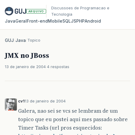
Discussoes de Programacao e
ARQUIVO
Tecnologia
Java
Geral
Front‑end
Mobile
SQL
JS
PHP
Android
GUJ
/
Java
/
Topico
JMX no JBoss
13 de janeiro de 2004
4 respostas
cv1
13 de janeiro de 2004
Galera, nao sei se vcs se lembram de um
topico que eu postei aqui mes passado sobre
Timer Tasks (url pros esquecidos: