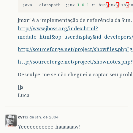
timer
,
receiver
,
filter
,
nul
java
-
classpath
.;
jmx
-
1_0_1
-
ri_bin
\
jmx
\
lib
\
j
&
#
125
;
catch
&
#
40
;
JMException
e
&
#
41
;
&
#
123
;
e
.
printStackTrace
&
#
40
;
&
#
41
;;
jmxri é a implementação de referência da Sun.
&
#
125
;
http://www.jboss.org/index.html?
&
#
125
;
module=html&op=userdisplay&id=developers/p
//
http://sourceforge.net/project/showfiles.php?
// Notification filter implementation.
//    
http://sourceforge.net/project/shownotes.php
class
TimerFilter
implements
NotificationFil
Desculpe-me se não cheguei a captar seu prob
private
Integer
id
=
null
;
TimerFilter
&
#
40
;
Integer
id
&
#
41
;
&
#
123
;
[]s
this
.
id
=
id
;
Luca
&
#
125
;
public
boolean
isNotificationEnabled
&
#
40
;
N
cv1
13 de jan. de 2004
if
&
#
40
;
n
.
getType
&
#
40
;
&
#
41
;.
equals
&
#
40
;
TimerNotification
notif
=
&
#
40
;
TimerNo
Yeeeeeeeeeee-haaaaaaw!