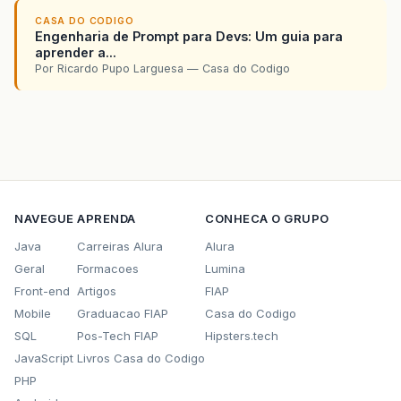
CASA DO CODIGO
Engenharia de Prompt para Devs: Um guia para
aprender a...
Por Ricardo Pupo Larguesa — Casa do Codigo
NAVEGUE
APRENDA
CONHECA O GRUPO
Java
Carreiras Alura
Alura
Geral
Formacoes
Lumina
Front-end
Artigos
FIAP
Mobile
Graduacao FIAP
Casa do Codigo
SQL
Pos-Tech FIAP
Hipsters.tech
JavaScript
Livros Casa do Codigo
PHP