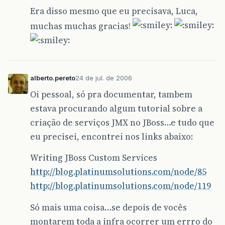
if
&
#
40
;
notif
.
getNotificationID
&
#
40
;
&
Era disso mesmo que eu precisava, Luca,
return
true
;
&
#
125
;
muchas muchas gracias!
return
false
;
&
#
125
;
&
#
125
;
alberto.pereto
24 de jul. de 2006
//
Oi pessoal, só pra documentar, tambem
// Main method for the client. This will ins
estava procurando algum tutorial sobre a
// an agent in the JVM.
//
criação de serviços JMX no JBoss…e tudo que
public
static
void
main
&
#
40
;
String
&
#
91
;
&
#
93
eu precisei, encontrei nos links abaixo:
MBeanServer
server
=
Writing JBoss Custom Services
MBeanServerFactory
.
createMBeanServer
&
#
http://blog.platinumsolutions.com/node/85
new
TimerAgent
&
#
40
;
&
#
41
;.
run
&
#
40
;
&
#
41
;;
http://blog.platinumsolutions.com/node/119
&
#
125
;
&
#
125
;
Só mais uma coisa…se depois de vocês
montarem toda a infra ocorrer um errro do