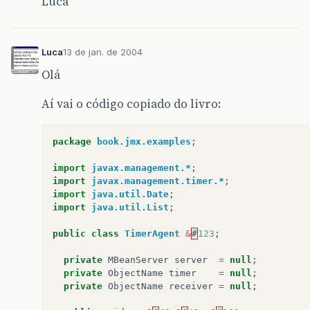
Luca
Luca
13 de jan. de 2004
Olá
Aí vai o código copiado do livro:
package
book.jmx.examples
;
import
javax.management.*
;
import
javax.management.timer.*
;
import
java.util.Date
;
import
java.util.List
;
public
class
TimerAgent
&
#
123
;
private
MBeanServer
server
=
null
;
private
ObjectName
timer
=
null
;
private
ObjectName
receiver
=
null
;