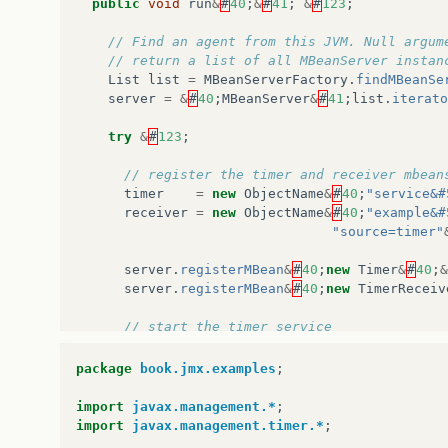
public
void
run
&
#
40
;
&
#
41
;
&
#
123
;
// Find an agent from this JVM. Null argum
// return a list of all MBeanServer instan
List
list
=
MBeanServerFactory
.
findMBeanSe
server
=
&
#
40
;
MBeanServer
&
#
41
;
list
.
iterato
try
&
#
123
;
// register the timer and receiver mbean
timer
=
new
ObjectName
&
#
40
;
"service&#
receiver
=
new
ObjectName
&
#
40
;
"example&#
"source=timer"
server
.
registerMBean
&
#
40
;
new
Timer
&
#
40
;
&
server
.
registerMBean
&
#
40
;
new
TimerReceiv
// start the timer service
server
.
invoke
&
#
40
;
timer
,
"start"
,
null
,
package
book.jmx.examples
;
// add scheduled notification to five se
// past the registration
import
javax.management.*
;
Date
date
=
new
Date
&
#
40
;
System
.
currentT
import
javax.management.timer.*
;
Timer
.
ONE_SECOND
*
5
&
#
41
;;