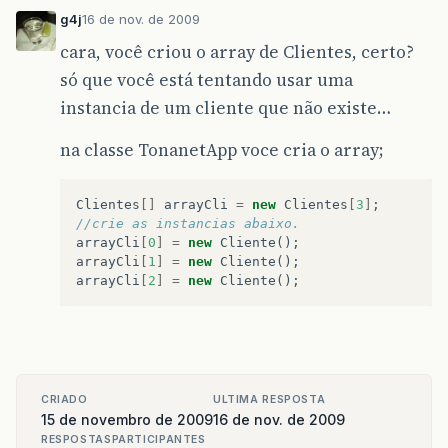
a
[
2
]
.
setCidade
(
dadoCidade
);
g4j
16 de nov. de 2009
at
java
.
awt
.
Component
.
dispatchEvent
(
Component
.
a
[
2
]
.
setTelefone
(
dadoTelefone
);
cara, você criou o array de Clientes, certo?
só que você está tentando usar uma
at
java
.
awt
.
EventQueue
.
dispatchEvent
(
EventQueu
a
[
2
]
.
setVlrMensalidade
(
myDouble3
);
instancia de um cliente que não existe…
at
java
.
awt
.
EventDispatchThread
.
pumpOneEventFo
a
[
2
]
.
setDataAquisicao
(
dadoDataAquisicao
);
na classe TonanetApp voce cria o array;
at
java
.
awt
.
EventDispatchThread
.
pumpEventsForF
a
[
2
]
.
setEnderecoIp
(
dadoEndIp
);
at
java
.
awt
.
EventDispatchThread
.
pumpEventsForH
a
[
2
]
.
setVelocidadeLink
(
dadoVelLink
);
Clientes
[]
arrayCli
=
new
Clientes
[
3
]
;
//crie as instancias abaixo. 
at
java
.
awt
.
EventDispatchThread
.
pumpEvents
(
Eve
a
[
2
]
.
setDescontos
(
myDouble2
);
arrayCli
[
0
]
=
new
Cliente
();
arrayCli
[
1
]
=
new
Cliente
();
at
java
.
awt
.
EventDispatchThread
.
pumpEvents
(
Eve
a
[
2
]
.
setVlrTotal
(
myDouble1
);
arrayCli
[
2
]
=
new
Cliente
();
at
java
.
awt
.
EventDispatchThread
.
run
(
EventDispa
}
CRIADO
ULTIMA RESPOSTA
}
15 de novembro de 2009
16 de nov. de 2009
RESPOSTAS
PARTICIPANTES
private
void
jButton2ActionPerformed
(
java
.
awt
.