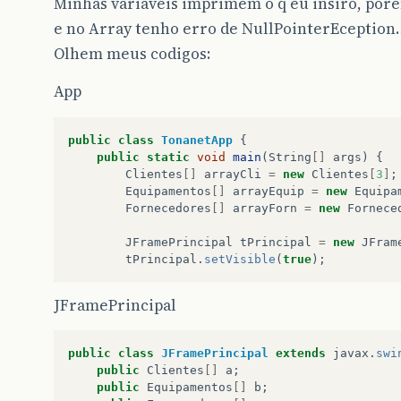
Minhas variaveis imprimem o q eu insiro, porem
e no Array tenho erro de NullPointerEception
Olhem meus codigos:
App
public
class
TonanetApp
{
public
static
void
main
(
String
[]
args
)
{
Clientes
[]
arrayCli
=
new
Clientes
[
3
]
;
Equipamentos
[]
arrayEquip
=
new
Equipa
Fornecedores
[]
arrayForn
=
new
Fornece
JFramePrincipal
tPrincipal
=
new
JFram
tPrincipal
.
setVisible
(
true
);
JFramePrincipal
public
class
JFramePrincipal
extends
javax
.
swi
public
Clientes
[]
a
;
public
Equipamentos
[]
b
;