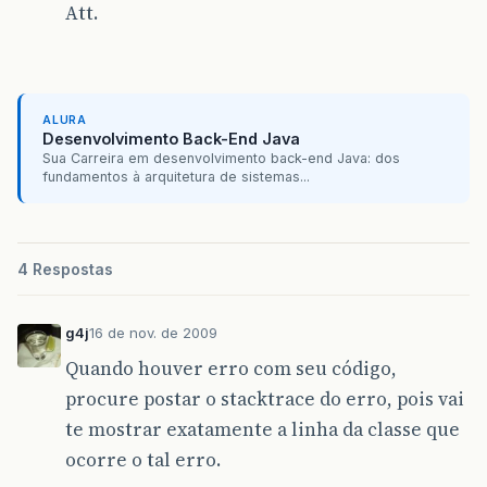
Att.
String
dadoVelLink
=
jTextField12
.
getText
();
System
.
out
.
println
(
dadoNome
+
" "
+
dadoRua
+
" "
+
dadoDataAquisicao
+
" "
+
+
" "
+
dadoVelLink
);
ALURA
if
(
a
[
0
]
.
getNome
()
==
null
)
{
Desenvolvimento Back-End Java
a
[
0
]
.
consultar
(
a
);
Sua Carreira em desenvolvimento back-end Java: dos
a
[
0
]
.
incluir
(
dadoNome
,
dadoRua
);
fundamentos à arquitetura de sistemas...
a
[
0
]
.
setRua
(
dadoRua
);
a
[
0
]
.
setBairro
(
dadoBairro
);
4 Respostas
a
[
0
]
.
setNumero
(
dadoNumero
);
a
[
0
]
.
setCidade
(
dadoCidade
);
g4j
16 de nov. de 2009
Quando houver erro com seu código,
a
[
0
]
.
setTelefone
(
dadoTelefone
);
procure postar o stacktrace do erro, pois vai
a
[
0
]
.
setVlrMensalidade
(
myDouble3
);
te mostrar exatamente a linha da classe que
a
[
0
]
.
setDataAquisicao
(
dadoDataAquisicao
);
ocorre o tal erro.