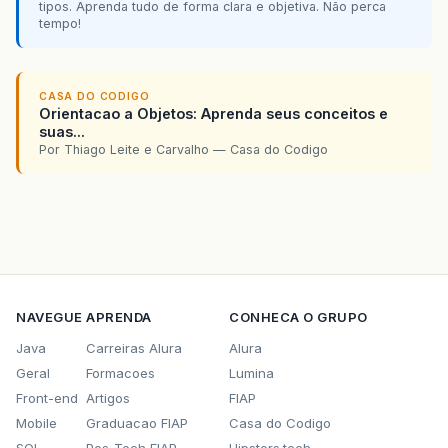
tipos. Aprenda tudo de forma clara e objetiva. Não perca
tempo!
CASA DO CODIGO
Orientacao a Objetos: Aprenda seus conceitos e
suas...
Por Thiago Leite e Carvalho — Casa do Codigo
NAVEGUE
APRENDA
CONHECA O GRUPO
Java
Carreiras Alura
Alura
Geral
Formacoes
Lumina
Front-end
Artigos
FIAP
Mobile
Graduacao FIAP
Casa do Codigo
SQL
Pos-Tech FIAP
Hipsters.tech