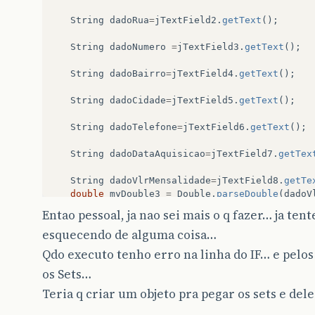
}
String
dadoRua
=
jTextField2
.
getText
();
private
void
jMenuItem7ActionPerformed
(
java
.
aw
JFrameConEquip
tConEquip
=
new
JFrameConEq
String
dadoNumero
=
jTextField3
.
getText
();
tConEquip
.
setVisible
(
true
);
tConEquip
.
setDefaultCloseOperation
(
JFrameC
String
dadoBairro
=
jTextField4
.
getText
();
}
String
dadoCidade
=
jTextField5
.
getText
();
private
void
jMenuItem8ActionPerformed
(
java
.
aw
JFrameConForn
tConForn
=
new
JFrameConForn
String
dadoTelefone
=
jTextField6
.
getText
();
tConForn
.
setVisible
(
true
);
tConForn
.
setDefaultCloseOperation
(
JFrameCo
String
dadoDataAquisicao
=
jTextField7
.
getTex
}
String
dadoVlrMensalidade
=
jTextField8
.
getTe
public
static
void
main
(
String
args
[]
)
{
double
myDouble3
=
Double
.
parseDouble
(
dadoV
java
.
awt
.
EventQueue
.
invokeLater
(
new
Ru
Entao pessoal, ja nao sei mais o q fazer… ja te
public
void
run
()
{
String
dadoDesconto
=
jTextField9
.
getText
();
new
JFramePrincipal
().
setVisib
esquecendo de alguma coisa…
double
myDouble2
=
Double
.
parseDouble
(
dadoD
}
Qdo executo tenho erro na linha do IF… e pelos
});
String
dadoVlrTotal
=
jTextField10
.
getText
();
}
os Sets…
double
myDouble1
=
Double
.
parseDouble
(
dadoV
Teria q criar um objeto pra pegar os sets e del
String
dadoEndIp
=
jTextField11
.
getText
();