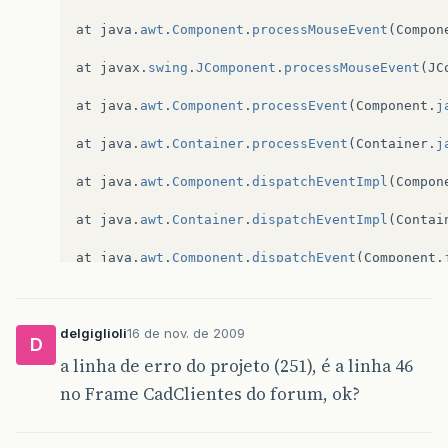
at
java
.
awt
.
Component
.
processMouseEvent
(
Compon
a
[
1
]
.
setDataAquisicao
(
dadoDataAquisicao
);
at
javax
.
swing
.
JComponent
.
processMouseEvent
(
JC
a
[
1
]
.
setEnderecoIp
(
dadoEndIp
);
at
java
.
awt
.
Component
.
processEvent
(
Component
.
j
a
[
1
]
.
setVelocidadeLink
(
dadoVelLink
);
at
java
.
awt
.
Container
.
processEvent
(
Container
.
j
a
[
1
]
.
setDescontos
(
myDouble2
);
at
java
.
awt
.
Component
.
dispatchEventImpl
(
Compon
a
[
1
]
.
setVlrTotal
(
myDouble1
);
at
java
.
awt
.
Container
.
dispatchEventImpl
(
Contai
}
at
java
.
awt
.
Component
.
dispatchEvent
(
Component
.
else
if
(
a
[
2
]
.
getNome
()
==
null
)
{
a
[
2
]
.
setNome
(
dadoNome
);
at
java
.
awt
.
LightweightDispatcher
.
retargetMous
//System.out.println("Nome: " + objClientes
delgiglioli
16 de nov. de 2009
at
java
.
awt
.
LightweightDispatcher
.
processMouse
a
[
2
]
.
setRua
(
dadoRua
);
D
a linha de erro do projeto (251), é a linha 46
at
java
.
awt
.
LightweightDispatcher
.
dispatchEven
a
[
2
]
.
setBairro
(
dadoBairro
);
no Frame CadClientes do forum, ok?
at
java
.
awt
.
Container
.
dispatchEventImpl
(
Contai
a
[
2
]
.
setNumero
(
dadoNumero
);
at
java
.
awt
.
Window
.
dispatchEventImpl
(
Window
.
ja