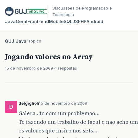
Discussoes de Programacao e
ARQUIVO
Tecnologia
Java
Geral
Front‑end
Mobile
SQL
JS
PHP
Android
GUJ
/
Java
/
Topico
Jogando valores no Array
15 de novembro de 2009
4 respostas
delgiglioli
15 de novembro de 2009
D
Galera…to com um problemao…
To fazendo um trabalho de facul e nao acho u
os valores que insiro nos sets…