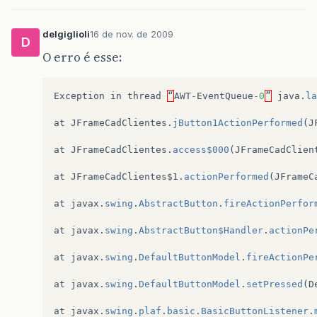
a
[
0
]
.
setEnderecoIp
(
dadoEndIp
);
a
[
0
]
.
setVelocidadeLink
(
dadoVelLink
);
delgiglioli
16 de nov. de 2009
D
O erro é esse:
a
[
0
]
.
setDescontos
(
myDouble2
);
a
[
0
]
.
setVlrTotal
(
myDouble1
);
Exception
in
thread
“
AWT
-
EventQueue
-
0
”
java
.
la
}
at
JFrameCadClientes
.
jButton1ActionPerformed
(
J
else
if
(
a
[
1
]
.
getNome
()
==
null
)
{
a
[
1
]
.
setNome
(
dadoNome
);
at
JFrameCadClientes
.
access$000
(
JFrameCadClien
//System.out.println("Nome: " + objClientes
at
JFrameCadClientes$1
.
actionPerformed
(
JFrameC
a
[
1
]
.
setRua
(
dadoRua
);
at
javax
.
swing
.
AbstractButton
.
fireActionPerfor
a
[
1
]
.
setBairro
(
dadoBairro
);
at
javax
.
swing
.
AbstractButton$Handler
.
actionPe
a
[
1
]
.
setNumero
(
dadoNumero
);
at
javax
.
swing
.
DefaultButtonModel
.
fireActionPe
a
[
1
]
.
setCidade
(
dadoCidade
);
at
javax
.
swing
.
DefaultButtonModel
.
setPressed
(
D
a
[
1
]
.
setTelefone
(
dadoTelefone
);
at
javax
.
swing
.
plaf
.
basic
.
BasicButtonListener
.
a
[
1
]
.
setVlrMensalidade
(
myDouble3
);