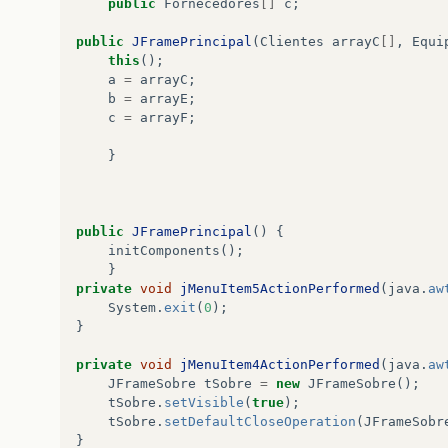
public
Fornecedores
[]
c
;
public
JFramePrincipal
(
Clientes
arrayC
[]
,
Equi
this
();
a
=
arrayC
;
b
=
arrayE
;
c
=
arrayF
;
}
public
JFramePrincipal
()
{
initComponents
();
}
private
void
jMenuItem5ActionPerformed
(
java
.
aw
System
.
exit
(
0
);
}
private
void
jMenuItem4ActionPerformed
(
java
.
aw
JFrameSobre
tSobre
=
new
JFrameSobre
();
tSobre
.
setVisible
(
true
);
tSobre
.
setDefaultCloseOperation
(
JFrameSobr
}