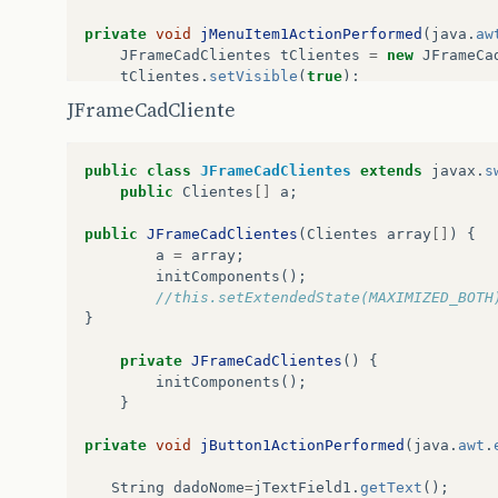
private
void
jMenuItem1ActionPerformed
(
java
.
aw
JFrameCadClientes
tClientes
=
new
JFrameCa
tClientes
.
setVisible
(
true
);
tClientes
.
setDefaultCloseOperation
(
JFrameC
JFrameCadCliente
}
private
void
jMenuItem2ActionPerformed
(
java
.
aw
public
class
JFrameCadClientes
extends
javax
.
s
JFrameCadEquip
tCadEquip
=
new
JFrameCadEq
public
Clientes
[]
a
;
tCadEquip
.
setVisible
(
true
);
tCadEquip
.
setDefaultCloseOperation
(
JFrameC
public
JFrameCadClientes
(
Clientes
array
[]
)
{
}
a
=
array
;
initComponents
();
private
void
jMenuItem3ActionPerformed
(
java
.
aw
//this.setExtendedState(MAXIMIZED_BOTH
JFrameCadForn
tCadForn
=
new
JFrameCadForn
}
tCadForn
.
setVisible
(
true
);
tCadForn
.
setDefaultCloseOperation
(
JFrameCa
private
JFrameCadClientes
()
{
}
initComponents
();
}
private
void
jMenuItem6ActionPerformed
(
java
.
aw
JFrameConCli
tConCli
=
new
JFrameConCli
(
a
)
private
void
jButton1ActionPerformed
(
java
.
awt
.
tConCli
.
setVisible
(
true
);
tConCli
.
setDefaultCloseOperation
(
JFrameCon
String
dadoNome
=
jTextField1
.
getText
();