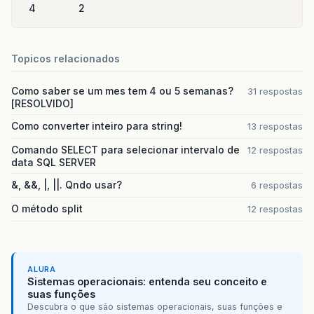
4
2
jTextField1
.
setText
(
""
);
jTextField2
.
setText
(
""
);
jTextField3
.
setText
(
""
);
jTextField4
.
setText
(
""
);
Topicos relacionados
jTextField5
.
setText
(
""
);
jTextField6
.
setText
(
""
);
jTextField7
.
setText
(
""
);
Como saber se um mes tem 4 ou 5 semanas?
31 respostas
jTextField8
.
setText
(
""
);
[RESOLVIDO]
jTextField9
.
setText
(
""
);
Como converter inteiro para string!
13 respostas
jTextField10
.
setText
(
""
);
jTextField11
.
setText
(
""
);
Comando SELECT para selecionar intervalo de
12 respostas
jTextField12
.
setText
(
""
);
data SQL SERVER
}
&, &&, |, ||. Qndo usar?
6 respostas
public
static
void
main
(
String
args
[]
)
{
O método split
java
.
awt
.
EventQueue
.
invokeLater
(
new
Ru
12 respostas
public
void
run
()
{
new
JFrameCadClientes
().
setVis
}
});
ALURA
}
Sistemas operacionais: entenda seu conceito e
suas funções
Descubra o que são sistemas operacionais, suas funções e