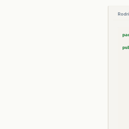
Rodr
pa
pu