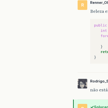
Renner_Ol
R
Beleza e
public
int
for
ret
Rodrigo_
não está
Solucao