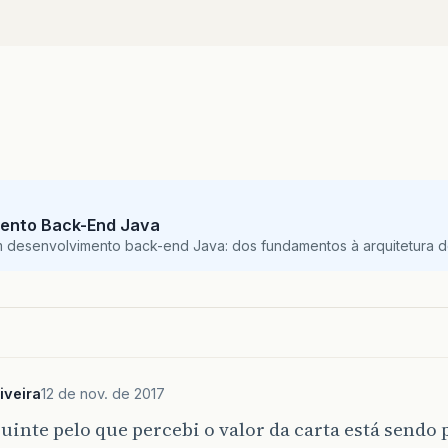
}
}
public
Carta
Darcarta
()
{
numeroDcartas
--
;
return
cartas
[
numeroDcartas
]
;
ento Back-End Java
m desenvolvimento back-end Java: dos fundamentos à arquitetura de
}
public
void
revelaBaralho
()
{
//Baralho t = new Baralho();
int
i
=
0
;
while
(
i
<
numeroDcartas
)
{
iveira
12 de nov. de 2017
System
.
out
.
print
(
cartas
[
i
]
.
naipe
);
System
.
out
.
println
(
cartas
[
i
]
.
valor
);
uinte pelo que percebi o valor da carta está sendo
i
++
;