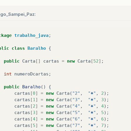
igo_Sampei_Paz:
ckage
trabalho_java
;
blic
class
Baralho
{
public
Carta
[]
cartas
=
new
Carta
[
52
]
;
int
numeroDcartas
;
public
Baralho
()
{
cartas
[
0
]
=
new
Carta
(
"2"
,
"♠"
,
2
);
cartas
[
1
]
=
new
Carta
(
"3"
,
"♠"
,
3
);
cartas
[
2
]
=
new
Carta
(
"4"
,
"♠"
,
4
);
cartas
[
3
]
=
new
Carta
(
"5"
,
"♠"
,
5
);
cartas
[
4
]
=
new
Carta
(
"6"
,
"♠"
,
6
);
cartas
[
5
]
=
new
Carta
(
"7"
,
"♠"
,
7
);