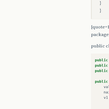
}
}
[quote=
package
public c
public
public
public
public
va
na
v1