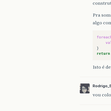
construt
Pra soma
}
algo co
foreac
va
return
Isto é d
Rodrigo_
vou colo