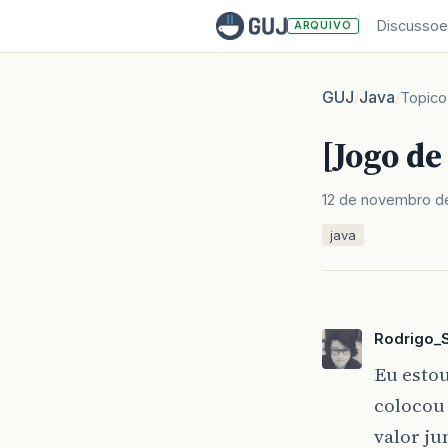
Discussoe
ARQUIVO
GUJ
Java
/
/
Topico
[Jogo de
12 de novembro d
java
Rodrigo_
Eu esto
colocou 
valor ju