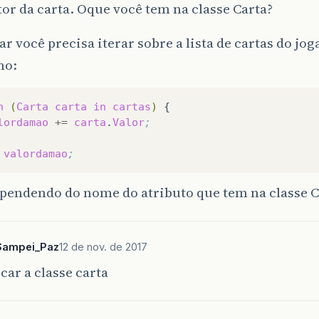
or da carta. Oque você tem na classe Carta?
}
r você precisa iterar sobre a lista de cartas do jo
}
mo:
h
(
Carta
carta
in
cartas
)
lordamao
+=
carta
.
Valor
;
valordamao
;
ependendo do nome do atributo que tem na classe C
Sampei_Paz
12 de nov. de 2017
car a classe carta