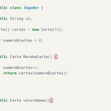
blic
class
Jogador
{
cartas
[
26
]
=
new
Carta
(
"2"
,
"♦"
,
2
);
cartas
[
27
]
=
new
Carta
(
"3"
,
"♦"
,
3
);
blic
String
v1
;
cartas
[
28
]
=
new
Carta
(
"4"
,
"♦"
,
4
);
cartas
[
29
]
=
new
Carta
(
"5"
,
"♦"
,
5
);
rta
[]
cartas
=
new
Carta
[
12
]
;
cartas
[
30
]
=
new
Carta
(
"6"
,
"♦"
,
6
);
cartas
[
31
]
=
new
Carta
(
"7"
,
"♦"
,
7
);
t
numeroDcartas
=
0
;
cartas
[
32
]
=
new
Carta
(
"8"
,
"♦"
,
8
);
cartas
[
33
]
=
new
Carta
(
"9"
,
"♦"
,
9
);
cartas
[
34
]
=
new
Carta
(
"10"
,
"♦"
,
10
);
blic
Carta
RecebeCarta
()
{
cartas
[
35
]
=
new
Carta
(
"J"
,
"♦"
,
10
);
cartas
[
36
]
=
new
Carta
(
"Q"
,
"♦"
,
10
);
numeroDcartas
++
;
cartas
[
37
]
=
new
Carta
(
"K"
,
"♦"
,
10
);
return
cartas
[
numeroDcartas
]
;
cartas
[
38
]
=
new
Carta
(
"A"
,
"♦"
,
1
);
cartas
[
39
]
=
new
Carta
(
"2"
,
"♠"
,
2
);
cartas
[
40
]
=
new
Carta
(
"3"
,
"♠"
,
3
);
cartas
[
41
]
=
new
Carta
(
"4"
,
"♠"
,
4
);
blic
Carta
valordamao
()
{
cartas
[
42
]
=
new
Carta
(
"5"
,
"♠"
,
5
);
cartas
[
43
]
=
new
Carta
(
"6"
,
"♠"
,
6
);