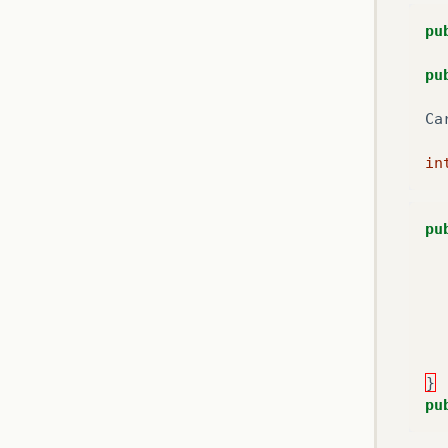
pu
pu
Ca
in
pu
}
pu