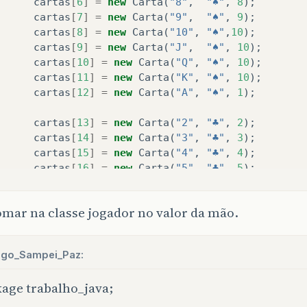
cartas
[
6
]
=
new
Carta
(
"8"
,
"♠"
,
8
);
cartas
[
7
]
=
new
Carta
(
"9"
,
"♠"
,
9
);
cartas
[
8
]
=
new
Carta
(
"10"
,
"♠"
,
10
);
cartas
[
9
]
=
new
Carta
(
"J"
,
"♠"
,
10
);
cartas
[
10
]
=
new
Carta
(
"Q"
,
"♠"
,
10
);
cartas
[
11
]
=
new
Carta
(
"K"
,
"♠"
,
10
);
cartas
[
12
]
=
new
Carta
(
"A"
,
"♠"
,
1
);
cartas
[
13
]
=
new
Carta
(
"2"
,
"♣"
,
2
);
cartas
[
14
]
=
new
Carta
(
"3"
,
"♣"
,
3
);
cartas
[
15
]
=
new
Carta
(
"4"
,
"♣"
,
4
);
cartas
[
16
]
=
new
Carta
(
"5"
,
"♣"
,
5
);
cartas
[
17
]
=
new
Carta
(
"6"
,
"♣"
,
6
);
cartas
[
18
]
=
new
Carta
(
"7"
,
"♣"
,
7
);
mar na classe jogador no valor da mão.
cartas
[
19
]
=
new
Carta
(
"8"
,
"♣"
,
8
);
cartas
[
20
]
=
new
Carta
(
"9"
,
"♣"
,
9
);
cartas
[
21
]
=
new
Carta
(
"10"
,
"♣"
,
10
);
igo_Sampei_Paz:
cartas
[
22
]
=
new
Carta
(
"J"
,
"♣"
,
10
);
cartas
[
23
]
=
new
Carta
(
"Q"
,
"♣"
,
10
);
age trabalho_java;
cartas
[
24
]
=
new
Carta
(
"K"
,
"♣"
,
10
);
cartas
[
25
]
=
new
Carta
(
"A"
,
"♣"
,
1
);