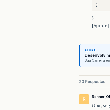
}
}
[/quote]
ALURA
Desenvolvim
Sua Carreira e
20 Respostas
Renner_Ol
R
Opa, seg