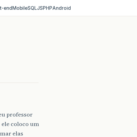
t‑end
Mobile
SQL
JS
PHP
Android
eu professor
 ele coloco um
omar elas