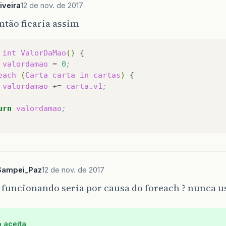
iveira
12 de nov. de 2017
ntão ficaria assim
int
ValorDaMao
()
valordamao
=
0
;
each
(
Carta
carta
in
cartas
)
valordamao
+=
carta
.
v1
;
urn
valordamao
;
Sampei_Paz
12 de nov. de 2017
 funcionando seria por causa do foreach ? nunca us
 aceita