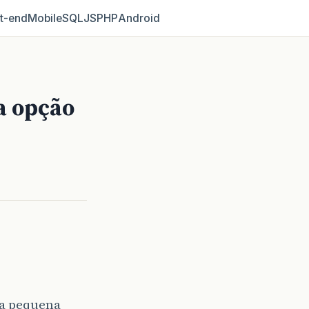
t‑end
Mobile
SQL
JS
PHP
Android
a opção
ma pequena