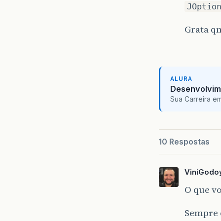
JOptio
Grata qm
ALURA
Desenvolvim
Sua Carreira e
10 Respostas
ViniGodo
O que vo
Sempre q