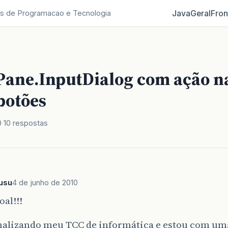
Java
Geral
Fron
s de Programacao e Tecnologia
Pane.InputDialog com ação n
botões
0
10 respostas
usu
4 de junho de 2010
oal!!!
inalizando meu TCC de informática e estou com u