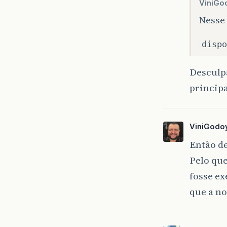
ViniGo
Nesse
dispo
Desculp
princip
ViniGodo
Então de
Pelo que
fosse ex
que a no