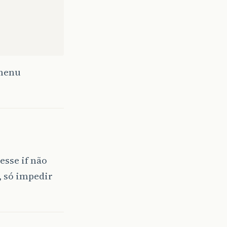
 menu
esse if não
, só impedir