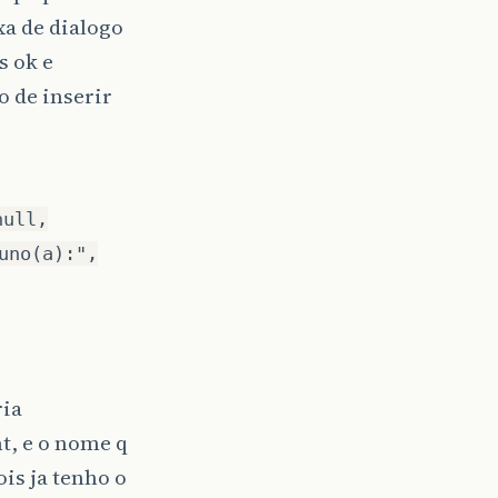
xa de dialogo
s ok e
o de inserir
null,
uno(a):",
ria
t, e o nome q
ois ja tenho o