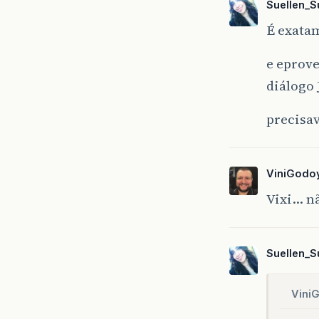
Suellen_S
É exatam
e eprove
diálogo
precisa
ViniGodo
Vixi… nã
Suellen_S
Vini