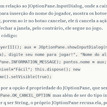
m relação ao JOptionPane.InputDialog, onde a cai
para inserção do nome do jogador, mostra os botoe
, porem ao ir no botao cancelar, ele ñ cancela a açã
echar a janela, pelo contrário, ele segue no jogo.
o código:
ayerIII(); aux = JOptionPane.showInputDialog(
a), digite seu nome para jogar!", "Nome do al
Pane.INFORMATION_MESSAGE); pontos.nome = aux;
nivel="Fácil"; this.dispose(); new
me().setVisible(true);
i por a opção d propriedade do JOptionPane, que se
mas além de ser do tipo in
nPane.OK_CANCEL_OPTION
er q ser String, o próprio JOptionPane recusa ela, p