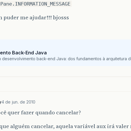
nPane.INFORMATION_MESSAGE
 puder me ajudar!!! bjosss
ento Back-End Java
m desenvolvimento back-end Java: dos fundamentos à arquitetura de
y
4 de jun. de 2010
cê quer fazer quando cancelar?
ue alguém cancelar, aquela variável aux irá valer n