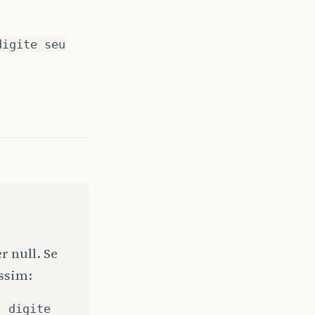
digite seu
r null. Se
assim:
, digite