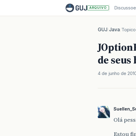
Discussoe
ARQUIVO
GUJ
Java
/
/
Topico
JOption
de seus 
4 de junho de 201
Suellen_S
Olá pess
Estou f