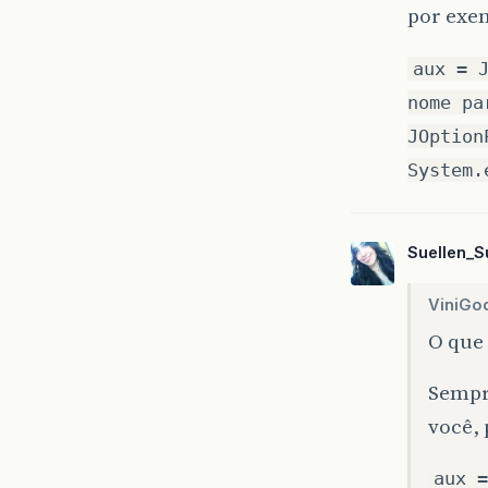
por exem
aux = 
nome pa
JOption
System.
Suellen_S
ViniGo
O que
Sempre
você, 
aux =