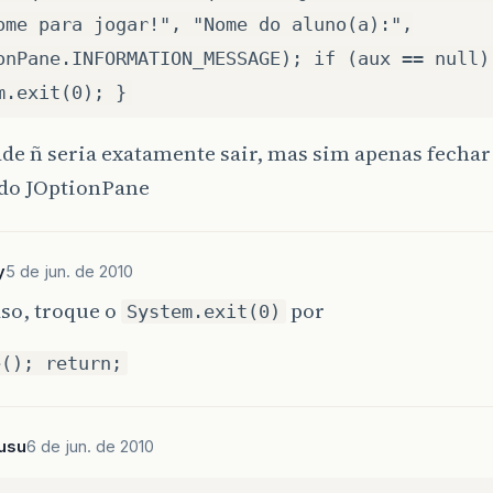
ome para jogar!", "Nome do aluno(a):",
onPane.INFORMATION_MESSAGE); if (aux == null)
m.exit(0); }
de ñ seria exatamente sair, mas sim apenas fechar 
 do JOptionPane
y
5 de jun. de 2010
so, troque o
por
System.exit(0)
e(); return;
usu
6 de jun. de 2010