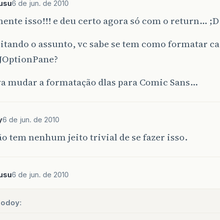
usu
6 de jun. de 2010
ente isso!!! e deu certo agora só com o return… ;D
itando o assunto, vc sabe se tem como formatar ca
 JOptionPane?
va mudar a formatação dlas para Comic Sans…
y
6 de jun. de 2010
o tem nenhum jeito trivial de se fazer isso.
usu
6 de jun. de 2010
Godoy: