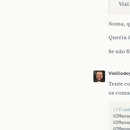
Vixi
Nossa, 
Queria 
Se não 
ViniGodo
Tente co
os coma
//Trad
UIMana
UIMana
UIMana