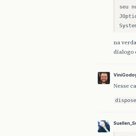
seu n
JOpti
Syste
na verda
dialogo
ViniGodo
Nesse ca
dispos
Suellen_S