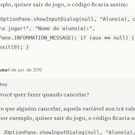
plo, quiser sair do jogo, o código ficaria assim:
JOptionPane.showInputDialog(null, "Aluno(a), 
ra jogar!", "Nome do aluno(a):",
Pane.INFORMATION_MESSAGE); if (aux == null) {
exit(0); }
usu
4 de jun. de 2010
doy:
 você quer fazer quando cancelar?
 que alguém cancelar, aquela variável aux irá vale
por exemplo, quiser sair do jogo, o código ficaria 
 JOptionPane.showInputDialog(null, "Aluno(a)