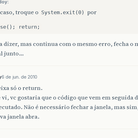
doy:
 caso, troque o
por
System.exit(0)
se(); return;
a dizer, mas continua com o mesmo erro, fecha o
al junto…
y
6 de jun. de 2010
ixa só o return.
 vi, vc gostaria que o código que vem em seguida d
ecutado. Não é necessário fechar a janela, mas sim
va janela abra.