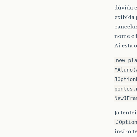
dúvida e
exibida 
cancelar
nome e f
Ai esta 
new pl
"Aluno(
JOption
pontos.
NewJFra
Ja tente
JOptio
insiro t