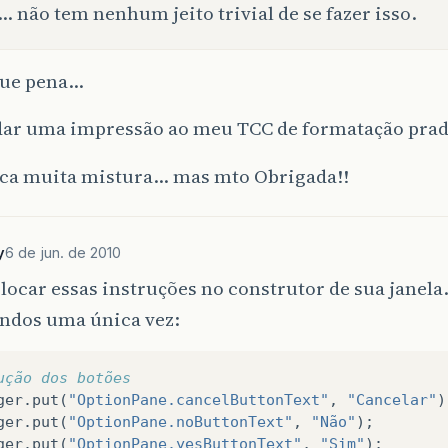
… não tem nenhum jeito trivial de se fazer isso.
que pena…
dar uma impressão ao meu TCC de formatação prad
fica muita mistura… mas mto Obrigada!!
y
6 de jun. de 2010
locar essas instruções no construtor de sua janela.
ndos uma única vez:
ução dos botões
ger
.
put
(
"OptionPane.cancelButtonText"
,
"Cancelar"
)
ger
.
put
(
"OptionPane.noButtonText"
,
"Não"
);
ger
.
put
(
"OptionPane.yesButtonText"
,
"Sim"
);