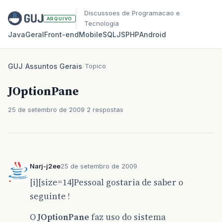
Discussoes de Programacao e
ARQUIVO
Tecnologia
Java
Geral
Front‑end
Mobile
SQL
JS
PHP
Android
GUJ
/
Assuntos Gerais
/
Topico
JOptionPane
25 de setembro de 2009
2 respostas
Narj-j2ee
25 de setembro de 2009
[i][size=14]Pessoal gostaria de saber o
seguinte !
O
JOptionPane
faz uso do sistema