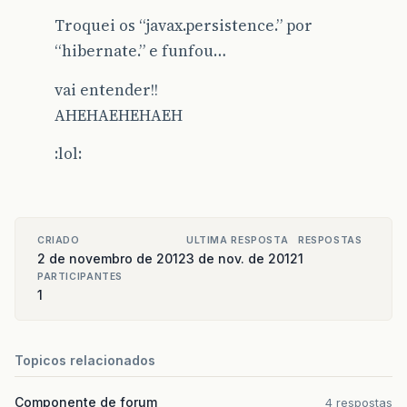
Troquei os “javax.persistence.” por
“hibernate.” e funfou…
vai entender!!
AHEHAEHEHAEH
:lol:
CRIADO
ULTIMA RESPOSTA
RESPOSTAS
2 de novembro de 2012
3 de nov. de 2012
1
PARTICIPANTES
1
Topicos relacionados
Componente de forum
4 respostas