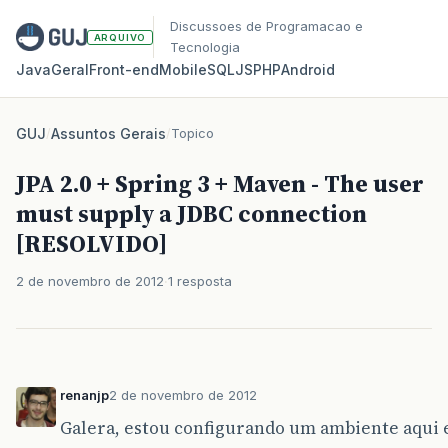
Discussoes de Programacao e
ARQUIVO
Tecnologia
Java
Geral
Front‑end
Mobile
SQL
JS
PHP
Android
GUJ
/
Assuntos Gerais
/
Topico
JPA 2.0 + Spring 3 + Maven - The user
must supply a JDBC connection
[RESOLVIDO]
2 de novembro de 2012
1 resposta
renanjp
2 de novembro de 2012
Galera, estou configurando um ambiente aqui 