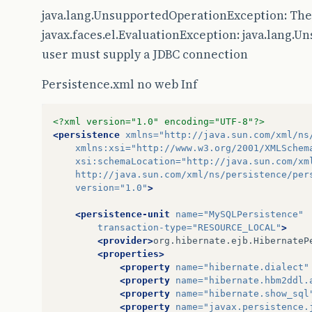
java.lang.UnsupportedOperationException: The
javax.faces.el.EvaluationException: java.lang
user must supply a JDBC connection
Persistence.xml no web Inf
<?xml version="1.0" encoding="UTF-8"?>
<persistence
xmlns=
"http://java.sun.com/xml/ns
xmlns:xsi=
"http://www.w3.org/2001/XMLSchem
xsi:schemaLocation=
"http://java.sun.com/xm
    http://java.sun.com/xml/ns/persistence/per
version=
"1.0"
>
<persistence-unit
name=
"MySQLPersistence"
transaction-type=
"RESOURCE_LOCAL"
>
<provider>
org.hibernate.ejb.HibernateP
<properties>
<property
name=
"hibernate.dialect"
<property
name=
"hibernate.hbm2ddl.
<property
name=
"hibernate.show_sql
<property
name=
"javax.persistence.