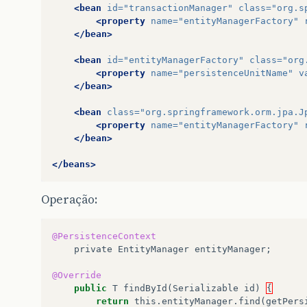
<bean
id=
"transactionManager"
class=
"org.s
<property
name=
"entityManagerFactory"
</bean>
<bean
id=
"entityManagerFactory"
class=
"org
<property
name=
"persistenceUnitName"
v
</bean>
<bean
class=
"org.springframework.orm.jpa.J
<property
name=
"entityManagerFactory"
</bean>
</beans>
Operação:
@PersistenceContext
private
EntityManager
entityManager
;
@Override
public
T
findById
(
Serializable
id
)
{
return
this
.
entityManager
.
find
(
getPers