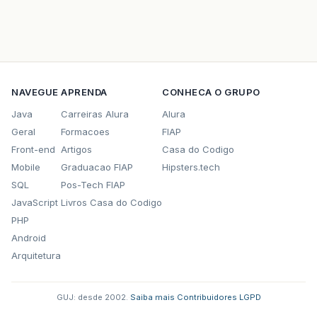
NAVEGUE
APRENDA
CONHECA O GRUPO
Java
Carreiras Alura
Alura
Geral
Formacoes
FIAP
Front-end
Artigos
Casa do Codigo
Mobile
Graduacao FIAP
Hipsters.tech
SQL
Pos-Tech FIAP
JavaScript
Livros Casa do Codigo
PHP
Android
Arquitetura
GUJ: desde 2002.
·
Saiba mais
·
Contribuidores
·
LGPD