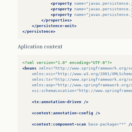
<property
name=
"javax.persistence.
<property
name=
"javax.persistence.
<property
name=
"javax.persistence.
</properties>
</persistence-unit>
</persistence>
Aplication context
<?xml version="1.0" encoding="UTF-8"?>
<beans
xmlns=
"http://www.springframework.org/s
xmlns:xsi=
"http://www.w3.org/2001/XMLSchem
xmlns:tx=
"http://www.springframework.org/s
xmlns:aop=
"http://www.springframework.org/
xsi:schemaLocation=
"http://www.springframe
<tx:annotation-driven
/>
<context:annotation-config
/>
<context:component-scan
base-package=
"*"
/