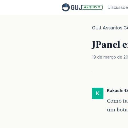
Discussoe
ARQUIVO
GUJ
Assuntos Ge
/
JPanel 
19 de março de 2
KakashiR
K
Como faç
um botao