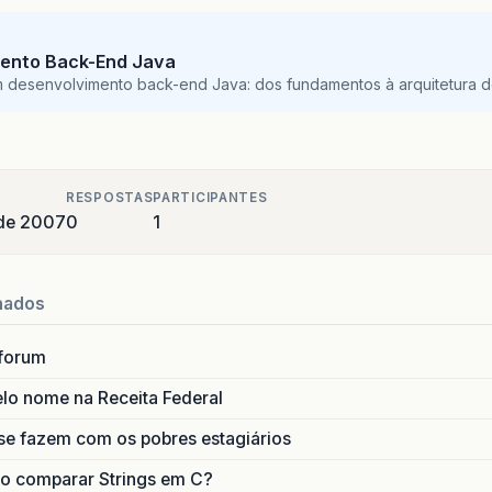
ento Back-End Java
m desenvolvimento back-end Java: dos fundamentos à arquitetura de
RESPOSTAS
PARTICIPANTES
 de 2007
0
1
nados
forum
lo nome na Receita Federal
se fazem com os pobres estagiários
o comparar Strings em C?