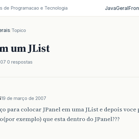
Java
Geral
Fron
s de Programacao e Tecnologia
rais
/
Topico
em um JList
007
0 respostas
S
19 de março de 2007
o para colocar JPanel em uma JList e depois voce 
(por exemplo) que esta dentro do JPanel???