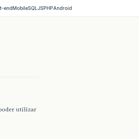
t‑end
Mobile
SQL
JS
PHP
Android
poder utilizar