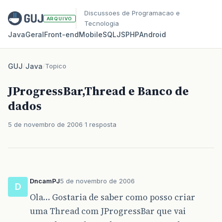
Discussoes de Programacao e
ARQUIVO
Tecnologia
Java
Geral
Front‑end
Mobile
SQL
JS
PHP
Android
GUJ
/
Java
/
Topico
JProgressBar,Thread e Banco de
dados
5 de novembro de 2006
1 resposta
DncamPJ
5 de novembro de 2006
D
Ola… Gostaria de saber como posso criar
uma Thread com JProgressBar que vai