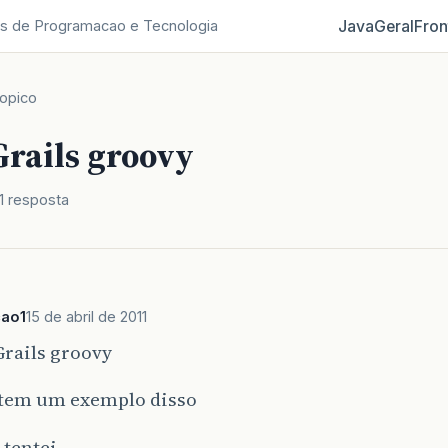
Java
Geral
Fron
s de Programacao e Tecnologia
opico
Grails groovy
1 resposta
ao1
15 de abril de 2011
Grails groovy
tem um exemplo disso
 tentei