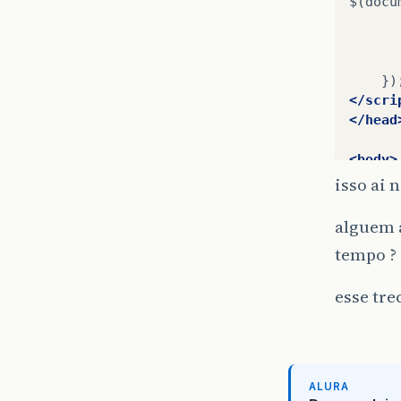
</scri
</head
<body>
isso ai 
<a
hre
alguem 
</body
tempo ?
</html
esse tre
ALURA