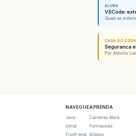
ALURA
VSCode: ext
Quais as exten
CASA DO COD
Seguranca em
Por Antonio Lu
NAVEGUE
APRENDA
Java
Carreiras Alura
Geral
Formacoes
Front-end
Artigos