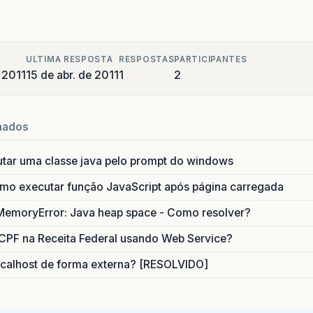
ULTIMA RESPOSTA
RESPOSTAS
PARTICIPANTES
e 2011
15 de abr. de 2011
1
2
nados
utar uma classe java pelo prompt do windows
o executar função JavaScript após página carregada
MemoryError: Java heap space - Como resolver?
CPF na Receita Federal usando Web Service?
calhost de forma externa? [RESOLVIDO]