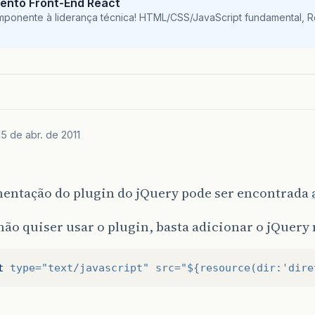
ento Front-End React
mponente à liderança técnica! HTML/CSS/JavaScript fundamental, 
15 de abr. de 2011
entação do plugin do jQuery pode ser encontrada
não quiser usar o plugin, basta adicionar o jQuery n
t
type=
"text/javascript"
src=
"${resource(dir:'dire