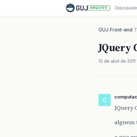
Discussoe
ARQUIVO
GUJ
Front-end
/
/
T
JQuery 
15 de abril de 2011
computac
C
JQuery 
alguem 
o que eu