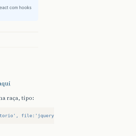
React com hooks
aqui
a raça, tipo:
torio', file:'jquery.js')}"
></script>