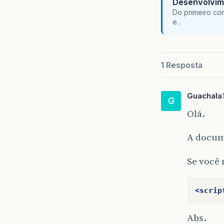
Desenvolvim
Do primeiro co
e...
1 Resposta
Guachala
G
Olá.
A docum
Se você 
<scrip
Abs.