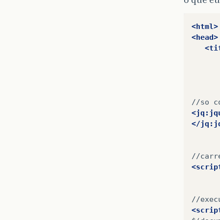
<html>
<head>
<ti
//so
c
<jq:jq
</jq:j
//carr
<scrip
//exec
<scrip