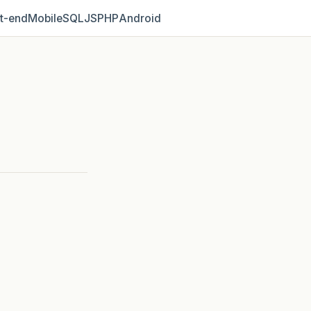
t‑end
Mobile
SQL
JS
PHP
Android