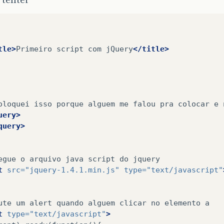
tle>
Primeiro
script
com
jQuery
</title>
oloquei
isso
porque
alguem
me
falou
pra
colocar
e
uery>
query>
egue
o
arquivo
java
script
do
t
src=
"jquery-1.4.1.min.js"
type=
"text/javascript"
ute
um
alert
quando
alguem
clicar
no
elemento
t
type=
"text/javascript"
>