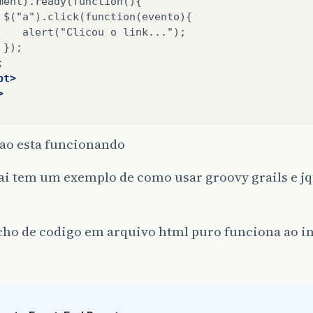
alert("Clicou
o
pt>
>
nao esta funcionando
f=
"va pra onde eu estou de mandando"
>
lista
</a>
ai tem um exemplo de como usar groovy grails e 
>
>
cho de codigo em arquivo html puro funciona ao in