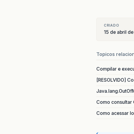
CRIADO
15 de abril d
Topicos relacio
Compilar e exec
[RESOLVIDO] Com
Java.lang.OutOf
Como consultar 
Como acessar lo