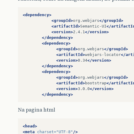
<dependency>
<groupId>
org.webjars
</groupId>
<artifactId>
Semantic-UI
</artifactI
<version>
2.4.1
</version>
</dependency>
<dependency>
<groupId>
org.webjars
</groupId>
<artifactId>
webjars-locator
</art
<version>
0.34
</version>
</dependency>
<dependency>
<groupId>
org.webjars
</groupId>
<artifactId>
bootstrap
</artifactI
<version>
3.0.0
</version>
</dependency>
Na pagina html
<head>
<meta
charset=
"UTF-8"
/>