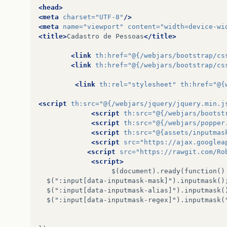
<head>
<meta
charset=
"UTF-8"
/>
<meta
name=
"viewport"
content=
"width=device-wi
<title>
Cadastro
de
Pessoas
</title>
<link
th:href=
"@{/webjars/bootstrap/cs
<link
th:href=
"@{/webjars/bootstrap/cs
<link
th:rel=
"stylesheet"
th:href=
"@{
<script
th:src=
"@{/webjars/jquery/jquery.min.j
<script
th:src=
"@{/webjars/bootst
<script
th:src=
"@{/webjars/popper
<script
th:src=
"@{assets/inputmas
<script
src=
"https://ajax.googlea
<script
src=
"https://rawgit.com/Ro
<script>
$(document).ready(function()