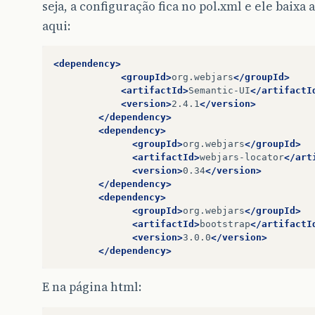
seja, a configuração fica no pol.xml e ele baixa
aqui:
<dependency>
<groupId>
org.webjars
</groupId>
<artifactId>
Semantic-UI
</artifactI
<version>
2.4.1
</version>
</dependency>
<dependency>
<groupId>
org.webjars
</groupId>
<artifactId>
webjars-locator
</art
<version>
0.34
</version>
</dependency>
<dependency>
<groupId>
org.webjars
</groupId>
<artifactId>
bootstrap
</artifactI
<version>
3.0.0
</version>
</dependency>
E na página html: