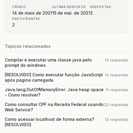
CRIADO
ULTIMA RESPOSTA
RESPOSTAS
14 de maio de 2021
15 de mai. de 2021
2
PARTICIPANTES
2
Topicos relacionados
Compilar e executar uma classe java pelo
13 respostas
prompt do windows
[RESOLVIDO] Como executar função JavaScript
13 respostas
após página carregada
Java.lang.OutOfMemoryError: Java heap space
11 respostas
- Como resolver?
Como consultar CPF na Receita Federal usando
22 respostas
Web Service?
Como acessar localhost de forma externa?
13 respostas
[RESOLVIDO]