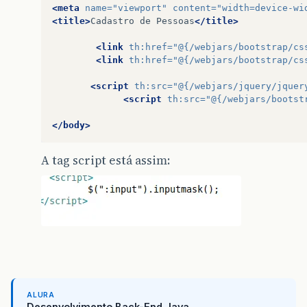
<meta
name=
"viewport"
content=
"width=device-wi
<title>
Cadastro
de
Pessoas
</title>
<link
th:href=
"@{/webjars/bootstrap/cs
<link
th:href=
"@{/webjars/bootstrap/cs
<script
th:src=
"@{/webjars/jquery/jquer
<script
th:src=
"@{/webjars/bootst
</body>
A tag script está assim:
ALURA
Desenvolvimento Back-End Java