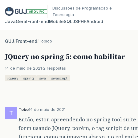
Discussoes de Programacao e
ARQUIVO
Tecnologia
Java
Geral
Front‑end
Mobile
SQL
JS
PHP
Android
GUJ
/
Front-end
/
Topico
JQuery no spring 5: como habilitar
14 de maio de 2021
2 respostas
jquery
spring
java
javascript
Tobe
14 de maio de 2021
T
Então, estou apreendendo no spring tool suite 
form usando JQuery, porém, o tag scripit de u
funciona, como na imagem abaixo, no pol.xml e