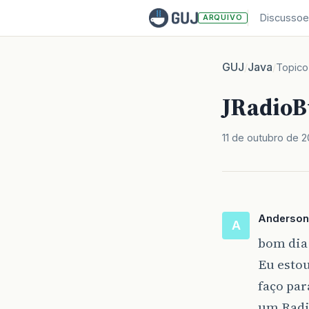
Discussoe
ARQUIVO
GUJ
Java
/
/
Topico
JRadioBu
11 de outubro de 
Anderso
A
bom dia
Eu estou
faço par
um Radi