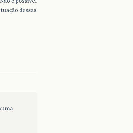
Não é possível
ituação dessas
nhuma