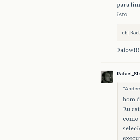
para lim
isto
objRad
Falow!!!
Rafael_Ste
“Ander
bom d
Eu est
como f
selec
execu