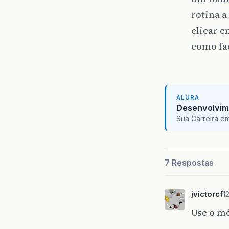
rotina a
clicar e
como fa
ALURA
Desenvolvim
Sua Carreira e
7 Respostas
jvictorcf
1
Use o mé