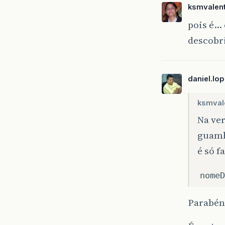
ksmvalen
pois é… 
descobri
daniel.lo
ksmval
Na ve
guam
é só f
nomeD
Parabén