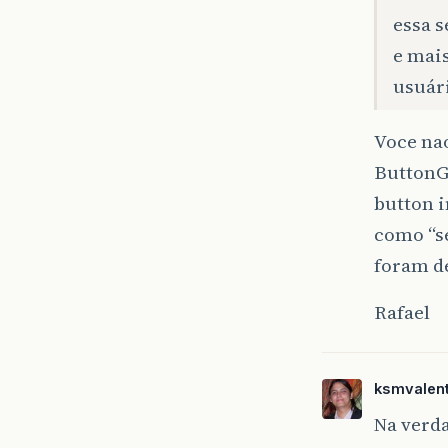
essa s
e mai
usuár
Voce na
ButtonG
button i
como “se
foram d
Rafael
ksmvalen
Na verd