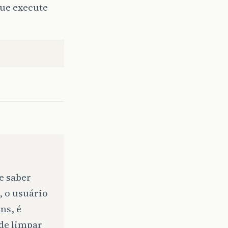
que execute
e saber
, o usuário
ns, é
de limpar