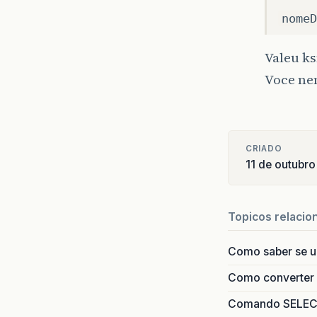
nomeD
Valeu k
Voce ne
CRIADO
11 de outubr
Topicos relacio
Como saber se 
Como converter i
Comando SELECT 