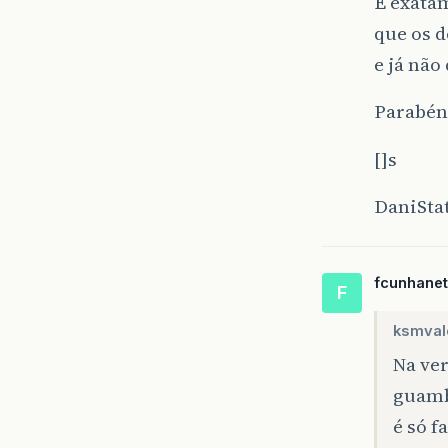
É exatam
que os 
e já nã
Parabén
[]s
DaniSta
fcunhane
F
ksmval
Na ve
guam
é só f