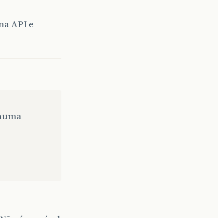
na API e
nhuma