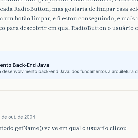
 cada RadioButton, mas gostaria de limpar essa se
m um botão limpar, e ñ estou conseguindo, e mais 
ço para descobrir em qual RadioButton o usuário c
ento Back-End Java
m desenvolvimento back-end Java: dos fundamentos à arquitetura de
2 de out. de 2004
todo getName() vc ve em qual o usuario clicou