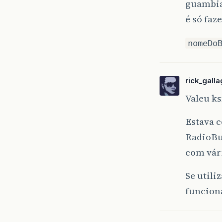
guambi
é só faze
nomeDo
rick_gall
Valeu k
Estava 
RadioBu
com vár
Se utili
funcion