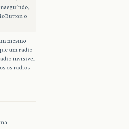
conseguindo,
dioButton o
e um mesmo
oque um radio
adio invisivel
os os radios
uma