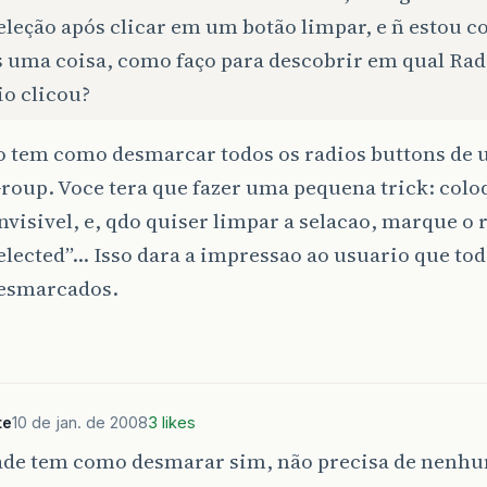
eleção após clicar em um botão limpar, e ñ estou 
s uma coisa, como faço para descobrir em qual Ra
io clicou?
o tem como desmarcar todos os radios buttons d
roup. Voce tera que fazer uma pequena trick: col
nvisivel, e, qdo quiser limpar a selacao, marque o r
lected”… Isso dara a impressao ao usuario que tod
esmarcados.
te
10 de jan. de 2008
3 likes
ade tem como desmarar sim, não precisa de nenh