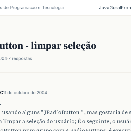
Java
Geral
Fron
s de Programacao e Tecnologia
tton - limpar seleção
2004
7 respostas
nC
11 de outubro de 2004
.
 usando alguns " JRadioButton " , mas gostaria de
a limpar a seleção do usuário; É o seguinte, o usuá
oButton num grupo com 4 RadioButtons, é execu