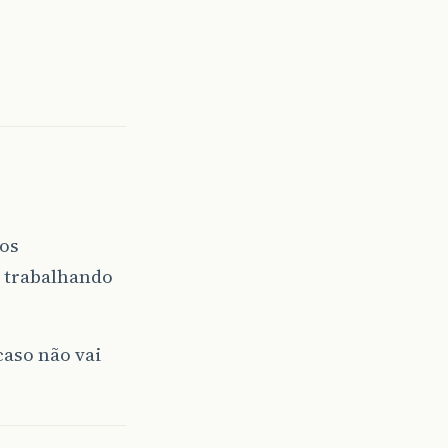
dos
a trabalhando
 caso não vai