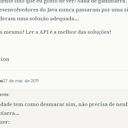
ente isso que eu gosto de ver! Nada de gambiarra. 
desenvolvedores do Java nunca passaram por uma s
o deram uma solução adequada…
s mesmo! Ler a API é a melhor das soluções!
tion
to
27 de mar. de 2011
ente:
rdade tem como desmarar sim, não precisa de ne
biarra…
azer: