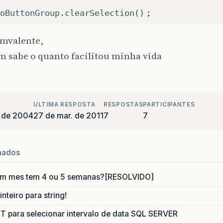
;
oButtonGroup.clearSelection()
smvalente,
m sabe o quanto facilitou minha vida
ULTIMA RESPOSTA
RESPOSTAS
PARTICIPANTES
o de 2004
27 de mar. de 2011
7
7
nados
um mes tem 4 ou 5 semanas?[RESOLVIDO]
nteiro para string!
para selecionar intervalo de data SQL SERVER