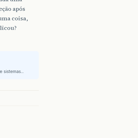
leção após
uma coisa,
licou?
 sistemas...