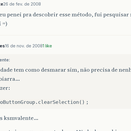
te
26 de fev. de 2008
eu penei pra descobrir esse método, fui pesquisar 
 =)
pes
16 de nov. de 2008
1 like
ente:
rdade tem como desmarar sim, não precisa de ne
biarra…
azer:
;
oButtonGroup.clearSelection()
s ksmvalente…