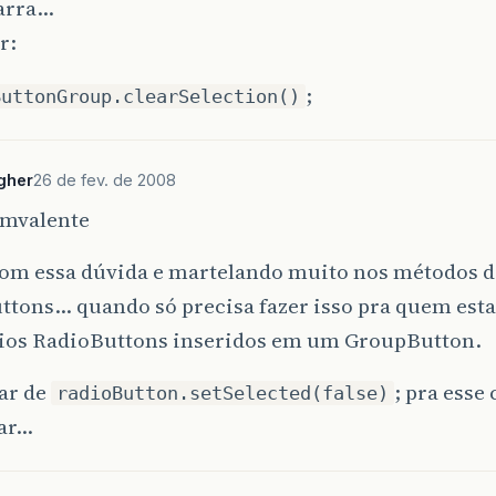
arra…
r:
;
ButtonGroup.clearSelection()
agher
26 de fev. de 2008
smvalente
com essa dúvida e martelando muito nos métodos 
ttons… quando só precisa fazer isso pra quem est
ios RadioButtons inseridos em um GroupButton.
zar de
; pra esse
radioButton.setSelected(false)
ar…