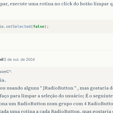
par, execute uma rotina no click do botão limpar 
io
.
setSelected
(
false
);
il
12 de out. de 2004
sonC”:
ia.
ou usando alguns " JRadioButton " , mas gostaria d
aço para limpar a seleção do usuário; É o seguinte
iona um RadioButton num grupo com 4 RadioButto
tada uma rotina a cada RadioButton, mas gostaria 