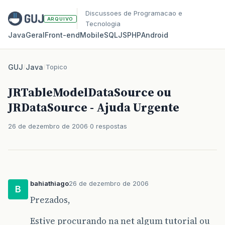
Discussoes de Programacao e
ARQUIVO
Tecnologia
Java
Geral
Front‑end
Mobile
SQL
JS
PHP
Android
GUJ
/
Java
/
Topico
JRTableModelDataSource ou
JRDataSource - Ajuda Urgente
26 de dezembro de 2006
0 respostas
bahiathiago
26 de dezembro de 2006
B
Prezados,
Estive procurando na net algum tutorial ou