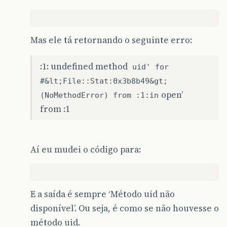
Mas ele tá retornando o seguinte erro:
:1: undefined method
uid' for
#&lt;File::Stat:0x3b8b49&gt;
open’
(NoMethodError) from :1:in
from :1
Aí eu mudei o código para:
E a saída é sempre ‘Método uid não
disponível’. Ou seja, é como se não houvesse o
método uid.