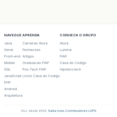
NAVEGUE
APRENDA
CONHECA O GRUPO
Java
Carreiras Alura
Alura
Geral
Formacoes
Lumina
Front-end
Artigos
FIAP
Mobile
Graduacao FIAP
Casa do Codigo
SQL
Pos-Tech FIAP
Hipsters.tech
JavaScript
Livros Casa do Codigo
PHP
Android
Arquitetura
GUJ: desde 2002.
·
Saiba mais
·
Contribuidores
·
LGPD