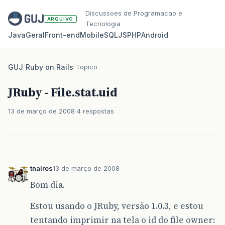
Discussoes de Programacao e
ARQUIVO
Tecnologia
Java
Geral
Front‑end
Mobile
SQL
JS
PHP
Android
GUJ
/
Ruby on Rails
/
Topico
JRuby - File.stat.uid
13 de março de 2008
4 respostas
tnaires
13 de março de 2008
Bom dia.
Estou usando o JRuby, versão 1.0.3, e estou
tentando imprimir na tela o id do file owner: