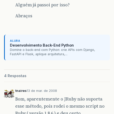
Alguém já passoi por isso?
Abraços
ALURA
Desenvolvimento Back-End Python
Domine o back-end com Python: crie APIs com Django,
FastAPI e Flask, aplique arquitetura,...
4 Respostas
tnaires
13 de mar. de 2008
Bom, aparentemente o JRuby não suporta
esse método, pois rodei o mesmo script no
Ruby ( versão 1.8.6 ) e deu certo.