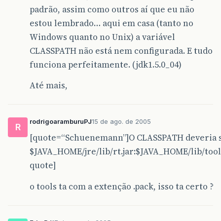
padrão, assim como outros aí que eu não
estou lembrado… aqui em casa (tanto no
Windows quanto no Unix) a variável
CLASSPATH não está nem configurada. E tudo
funciona perfeitamente. (jdk1.5.0_04)
Até mais,
rodrigoaramburuPJ
15 de ago. de 2005
R
[quote=“Schuenemann”]O CLASSPATH deveria s
$JAVA_HOME/jre/lib/rt.jar:$JAVA_HOME/lib/tool
quote]
o tools ta com a extenção .pack, isso ta certo ?