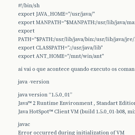
#!/bin/sh
export JAVA_HOME="/usr/java/"
export MANPATH="$MANPATH:/usr/lib/java/ma
export
PATH="$PATH:/usr/lib/java/bin:/usr/lib/java/jre
export CLASSPATH=".:/usr/java/lib"
export ANT_HOME="/mnt/win/ant"
ai vai o que acontece quando executo os coman
java -version
java version “1.5.0_01”
Java™ 2 Runtime Environment , Standart Edition 
Java HotSpot™ Client VM (build 1.5.0_01-b08, m
javac
Error occurred during initialization of VM