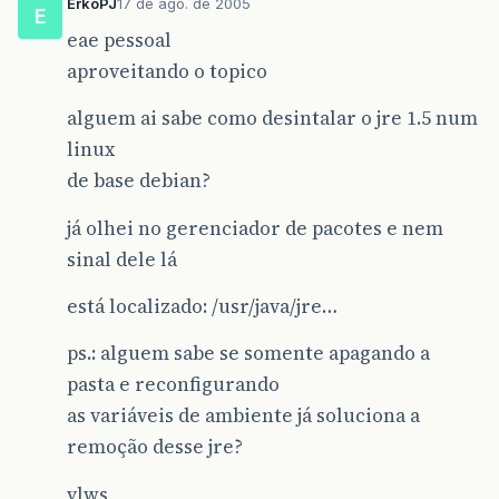
ErkoPJ
17 de ago. de 2005
E
eae pessoal
aproveitando o topico
alguem ai sabe como desintalar o jre 1.5 num
linux
de base debian?
já olhei no gerenciador de pacotes e nem
sinal dele lá
está localizado: /usr/java/jre…
ps.: alguem sabe se somente apagando a
pasta e reconfigurando
as variáveis de ambiente já soluciona a
remoção desse jre?
vlws