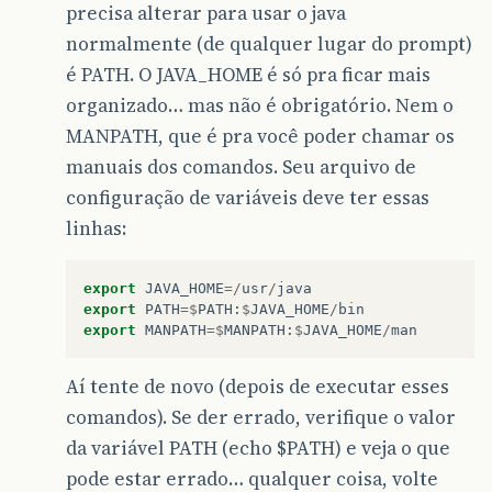
precisa alterar para usar o java
normalmente (de qualquer lugar do prompt)
é PATH. O JAVA_HOME é só pra ficar mais
organizado… mas não é obrigatório. Nem o
MANPATH, que é pra você poder chamar os
manuais dos comandos. Seu arquivo de
configuração de variáveis deve ter essas
linhas:
export
JAVA_HOME
=/
usr
/
java
export
PATH
=$
PATH
:
$
JAVA_HOME
/
bin
export
MANPATH
=$
MANPATH
:
$
JAVA_HOME
/
man
Aí tente de novo (depois de executar esses
comandos). Se der errado, verifique o valor
da variável PATH (echo $PATH) e veja o que
pode estar errado… qualquer coisa, volte