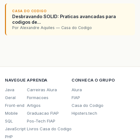
CASA DO CODIGO
Desbravando SOLID: Praticas avancadas para
codigos de...
Por Alexandre Aquiles — Casa do Codigo
NAVEGUE
APRENDA
CONHECA O GRUPO
Java
Carreiras Alura
Alura
Geral
Formacoes
FIAP
Front-end
Artigos
Casa do Codigo
Mobile
Graduacao FIAP
Hipsters.tech
SQL
Pos-Tech FIAP
JavaScript
Livros Casa do Codigo
PHP