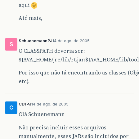
aqui
Até mais,
SchuenemannPJ
14 de ago. de 2005
S
O CLASSPATH deveria ser:
$JAVA_HOME/jre/lib/rt.jar:$JAVA_HOME/lib/tool
Por isso que não tá encontrando as classes (Obj
etc).
CD1PJ
14 de ago. de 2005
C
Olá Schuenemann
Não precisa incluir esses arquivos
manualmente, esses JARs são incluídos por