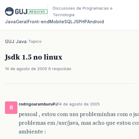
Discussoes de Programacao e
ARQUIVO
Tecnologia
Java
Geral
Front‑end
Mobile
SQL
JS
PHP
Android
GUJ
/
Java
/
Topico
Jsdk 1.5 no linux
14 de agosto de 2005
6 respostas
rodrigoaramburuPJ
14 de agosto de 2005
R
pessoal , estou com uns probleminhas com o jsdk
problemas em /usr/java, mas acho que estou co
ambiente :