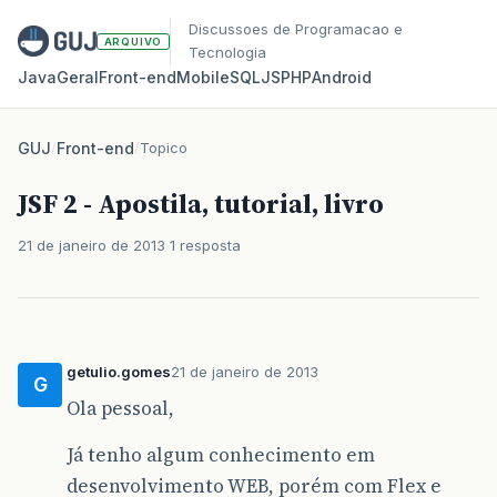
Discussoes de Programacao e
ARQUIVO
Tecnologia
Java
Geral
Front‑end
Mobile
SQL
JS
PHP
Android
GUJ
/
Front-end
/
Topico
JSF 2 - Apostila, tutorial, livro
21 de janeiro de 2013
1 resposta
getulio.gomes
21 de janeiro de 2013
G
Ola pessoal,
Já tenho algum conhecimento em
desenvolvimento WEB, porém com Flex e