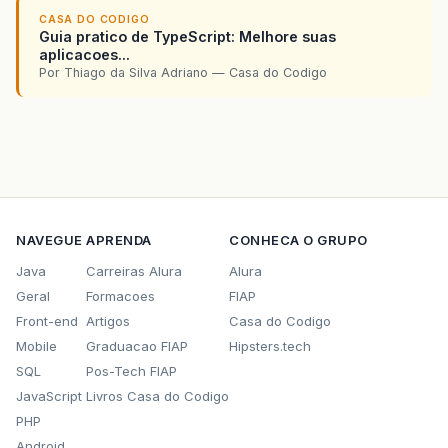
CASA DO CODIGO
Guia pratico de TypeScript: Melhore suas
aplicacoes...
Por Thiago da Silva Adriano — Casa do Codigo
NAVEGUE
APRENDA
CONHECA O GRUPO
Java
Carreiras Alura
Alura
Geral
Formacoes
FIAP
Front-end
Artigos
Casa do Codigo
Mobile
Graduacao FIAP
Hipsters.tech
SQL
Pos-Tech FIAP
JavaScript
Livros Casa do Codigo
PHP
Android