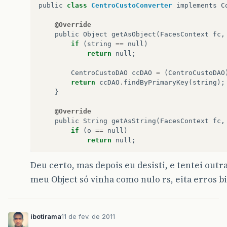
public
class
CentroCustoConverter
implements
C
@Override
public
Object
getAsObject
(
FacesContext
fc
,
if
(
string
==
null
)
return
null
;
CentroCustoDAO
ccDAO
=
(
CentroCustoDAO
return
ccDAO
.
findByPrimaryKey
(
string
);
}
@Override
public
String
getAsString
(
FacesContext
fc
,
if
(
o
==
null
)
return
null
;
CentroCusto
cc
=
(
CentroCusto
)
o
;
Deu certo, mas depois eu desisti, e tentei outr
return
cc
.
getCodigo
();
meu Object só vinha como nulo rs, eita erros b
}
}
ibotirama
11 de fev. de 2011