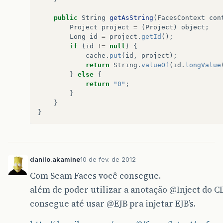
public
String
getAsString
(
FacesContext
con
Project
project
=
(
Project
)
object
;
Long
id
=
project
.
getId
();
if
(
id
!=
null
)
{
cache
.
put
(
id
,
project
);
return
String
.
valueOf
(
id
.
longValue
}
else
{
return
"0"
;
}
}
}
danilo.akamine
10 de fev. de 2012
Com Seam Faces você consegue.
além de poder utilizar a anotação
@Inject
do CD
consegue até usar
@EJB
pra injetar EJB’s.