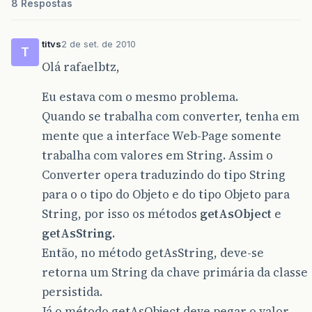
8 Respostas
titvs
2 de set. de 2010
T
Olá rafaelbtz,
Eu estava com o mesmo problema.
Quando se trabalha com converter, tenha em
mente que a interface Web-Page somente
trabalha com valores em String. Assim o
Converter opera traduzindo do tipo String
para o o tipo do Objeto e do tipo Objeto para
String, por isso os métodos
getAsObject
e
getAsString
.
Então, no método getAsString, deve-se
retorna um String da chave primária da classe
persistida.
Já o método getAsObject deve pegar o valor