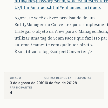
http://docs.jboss.org/seam/3/faces/latest/refer
US/html/artifacts.html#enhanced_artifacts
Agora, se você estiver precisando de um
EntityManager no Converter para simplesmen
trafegar o objeto da View para o Managed Bean
utilizar uma tag do Seam Faces que faz isso par
automaticamente com qualquer objeto.
É só utilizar a tag <s:objectConverter />
CRIADO
ULTIMA RESPOSTA
RESPOSTAS
3 de agosto de 2010
10 de fev. de 2012
8
PARTICIPANTES
4