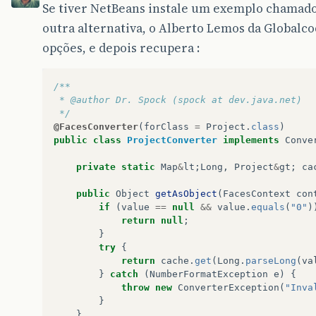
Se tiver NetBeans instale um exemplo chama
outra alternativa, o Alberto Lemos da Globalco
opções, e depois recupera :
/**
 * @author Dr. Spock (spock at dev.java.net)
 */
@FacesConverter
(
forClass
=
Project
.
class
)
public
class
ProjectConverter
implements
Conve
private
static
Map
&
lt
;
Long
,
Project
&
gt
;
ca
public
Object
getAsObject
(
FacesContext
con
if
(
value
==
null
&&
value
.
equals
(
"0"
)
return
null
;
}
try
{
return
cache
.
get
(
Long
.
parseLong
(
va
}
catch
(
NumberFormatException
e
)
{
throw
new
ConverterException
(
"Inva
}
}