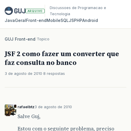
Discussoes de Programacao e
ARQUIVO
Tecnologia
Java
Geral
Front‑end
Mobile
SQL
JS
PHP
Android
GUJ
/
Front-end
/
Topico
JSF 2 como fazer um converter que
faz consulta no banco
3 de agosto de 2010
8 respostas
rafaelbtz
3 de agosto de 2010
Salve Guj,
Estou com o seguinte problema, preciso