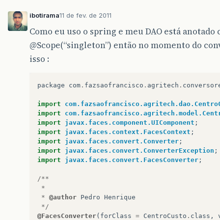
ibotirama
11 de fev. de 2011
Como eu uso o spring e meu DAO está anotado
@Scope
(“singleton”) então no momento do conv
isso :
package
com
.
fazsaofrancisco
.
agritech
.
conversor
import
com.fazsaofrancisco.agritech.dao.Centro
import
com.fazsaofrancisco.agritech.model.Cent
import
javax.faces.component.UIComponent
;
import
javax.faces.context.FacesContext
;
import
javax.faces.convert.Converter
;
import
javax.faces.convert.ConverterException
;
import
javax.faces.convert.FacesConverter
;
/**
*
*
@author
Pedro
Henrique
*/
@FacesConverter
(
forClass
=
CentroCusto
.
class
,