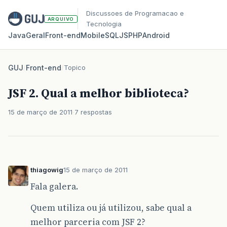
Discussoes de Programacao e
ARQUIVO
Tecnologia
Java
Geral
Front‑end
Mobile
SQL
JS
PHP
Android
GUJ
/
Front-end
/
Topico
JSF 2. Qual a melhor biblioteca?
15 de março de 2011
7 respostas
thiagowig
15 de março de 2011
Fala galera.
Quem utiliza ou já utilizou, sabe qual a
melhor parceria com JSF 2?