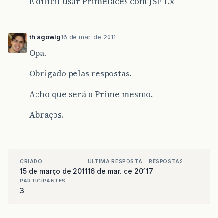
É difícil usar Primefaces com JSF 1.x
thiagowig
16 de mar. de 2011
Opa.
Obrigado pelas respostas.
Acho que será o Prime mesmo.
Abraços.
CRIADO
ULTIMA RESPOSTA
RESPOSTAS
15 de março de 2011
16 de mar. de 2011
7
PARTICIPANTES
3