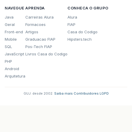
NAVEGUE
APRENDA
CONHECA O GRUPO
Java
Carreiras Alura
Alura
Geral
Formacoes
FIAP
Front-end
Artigos
Casa do Codigo
Mobile
Graduacao FIAP
Hipsters.tech
SQL
Pos-Tech FIAP
JavaScript
Livros Casa do Codigo
PHP
Android
Arquitetura
GUJ: desde 2002.
·
Saiba mais
·
Contribuidores
·
LGPD