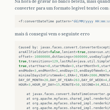
Na hora de gravar no banco beleza, mais quando
converter para um formato legivel tentei com 
<
f
:
convertDateTime
pattern
=
"dd/MM/yyyy HH:mm:s
mais ñ consegui vem o seguinte erro
Caused
by
:
javax
.
faces
.
convert
.
ConverterExcept
areAllFieldsSet
=
false
,
lenient
=
true
,
zone
=
sun
.
ut
offset
=
-
10800000
,
dstSavings
=
3600000
,
useDayligh
true
,
transitions
=
129
,
lastRule
=
java
.
util
.
Simple
true
,
startYear
=
0
,
startMode
=
3
,
startMonth
=
9
,
star
endMode
=
3
,
endMonth
=
1
,
endDay
=
15
,
endDayOfWeek
=
1
,
minimalDaysInFirstWeek
=
1
,
ERA
=
1
,
YEAR
=
2006
,
MONTH
DAY_OF_MONTH
=
20
,
DAY_OF_YEAR
=
263
,
DAY_OF_WEEK
=
4
,
HOUR
=
3
,
HOUR_OF_DAY
=
15
,
MINUTE
=
50
,
SECOND
=
34
,
MILL
at
javax
.
faces
.
convert
.
DateTimeConverter
.
g
at
org
.
apache
.
myfaces
.
shared_impl
.
renderki
at
org
.
apache
.
myfaces
.
shared_impl
.
renderki
at
org
.
apache
.
myfaces
.
shared_impl
.
renderki