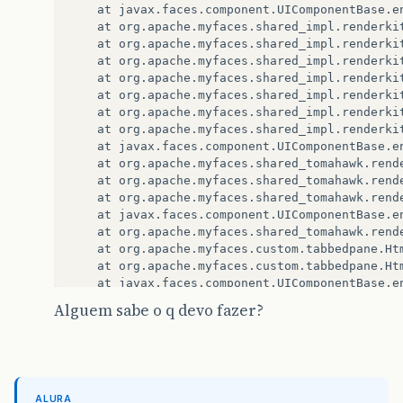
at
javax
.
faces
.
component
.
UIComponentBase
.
e
at
org
.
apache
.
myfaces
.
shared_impl
.
renderki
at
org
.
apache
.
myfaces
.
shared_impl
.
renderki
at
org
.
apache
.
myfaces
.
shared_impl
.
renderki
at
org
.
apache
.
myfaces
.
shared_impl
.
renderki
at
org
.
apache
.
myfaces
.
shared_impl
.
renderki
at
org
.
apache
.
myfaces
.
shared_impl
.
renderki
at
org
.
apache
.
myfaces
.
shared_impl
.
renderki
at
javax
.
faces
.
component
.
UIComponentBase
.
e
at
org
.
apache
.
myfaces
.
shared_tomahawk
.
rend
at
org
.
apache
.
myfaces
.
shared_tomahawk
.
rend
at
org
.
apache
.
myfaces
.
shared_tomahawk
.
rend
at
javax
.
faces
.
component
.
UIComponentBase
.
e
at
org
.
apache
.
myfaces
.
shared_tomahawk
.
rend
at
org
.
apache
.
myfaces
.
custom
.
tabbedpane
.
Ht
at
org
.
apache
.
myfaces
.
custom
.
tabbedpane
.
Ht
at
javax
.
faces
.
component
.
UIComponentBase
.
e
at
javax
.
faces
.
webapp
.
UIComponentTag
.
encod
Alguem sabe o q devo fazer?
at
javax
.
faces
.
webapp
.
UIComponentTag
.
doEnd
at
org
.
apache
.
myfaces
.
shared_tomahawk
.
tagl
at
org
.
apache
.
jsp
.
listarSugestoes_jsp
.
_jsp
at
org
.
apache
.
jsp
.
listarSugestoes_jsp
.
_jsp
at
org
.
apache
.
jsp
.
listarSugestoes_jsp
.
_jsp
ALURA
at
org
.
apache
.
jasper
.
runtime
.
HttpJspBase
.
s