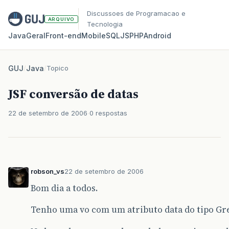
Discussoes de Programacao e
ARQUIVO
Tecnologia
Java
Geral
Front‑end
Mobile
SQL
JS
PHP
Android
GUJ
/
Java
/
Topico
JSF conversão de datas
22 de setembro de 2006
0 respostas
robson_vs
22 de setembro de 2006
Bom dia a todos.
Tenho uma vo com um atributo data do tipo Gr