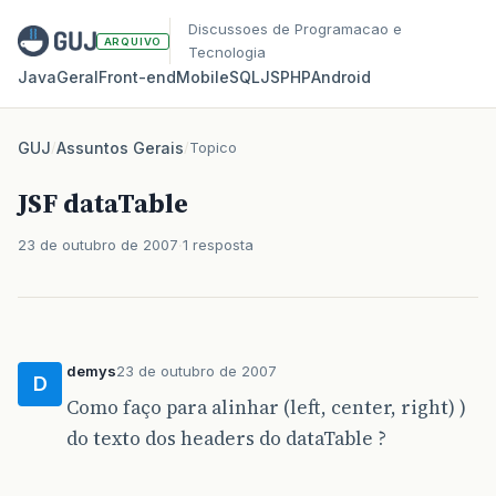
Discussoes de Programacao e
ARQUIVO
Tecnologia
Java
Geral
Front‑end
Mobile
SQL
JS
PHP
Android
GUJ
/
Assuntos Gerais
/
Topico
JSF dataTable
23 de outubro de 2007
1 resposta
demys
23 de outubro de 2007
D
Como faço para alinhar (left, center, right) )
do texto dos headers do dataTable ?