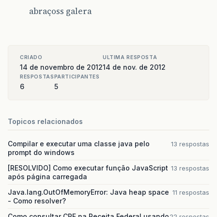
abraçoss galera
CRIADO
ULTIMA RESPOSTA
14 de novembro de 2012
14 de nov. de 2012
RESPOSTAS
PARTICIPANTES
6
5
Topicos relacionados
Compilar e executar uma classe java pelo
13 respostas
prompt do windows
[RESOLVIDO] Como executar função JavaScript
13 respostas
após página carregada
Java.lang.OutOfMemoryError: Java heap space
11 respostas
- Como resolver?
Como consultar CPF na Receita Federal usando
22 respostas