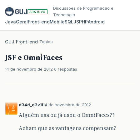
Discussoes de Programacao e
ARQUIVO
Tecnologia
Java
Geral
Front‑end
Mobile
SQL
JS
PHP
Android
GUJ
/
Front-end
/
Topico
JSF e OmniFaces
14 de novembro de 2012
6 respostas
d34d_d3v1l
14 de novembro de 2012
Alguém usa ou já usou o OmniFaces??
Acham que as vantagens compensam?