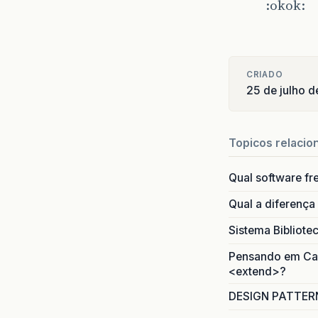
:okok:
CRIADO
25 de julho 
Topicos relacio
Qual software fr
Qual a diferença
Sistema Bibliote
Pensando em Caso
<extend>?
DESIGN PATTERN