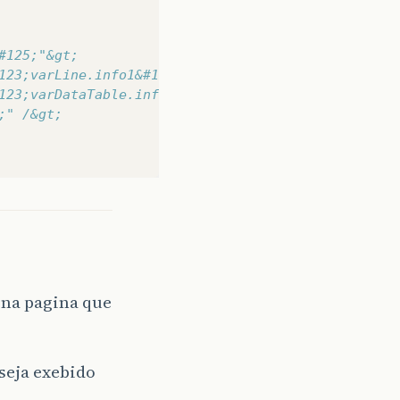
#125;"&gt;
123;varLine.info1&#125;" /&gt;
123;varDataTable.info2&#125;" /&gt;
;" /&gt;
 na pagina que
seja exebido