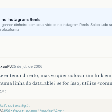
no Instagram: Reels
ganhar dinheiro com seus vídeos no Instagram Reels. Saiba tudo s
 plataforma
ixaoPJ
25 de jul. de 2006
se entendi direito, mas vc quer colocar um link 
numa linha do dataTable? Se for isso, utilize <co
m>:
#58;column&gt;
f
&
#58;facet name="header"&gt;