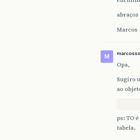
abraços
Marcos
marcoss
M
Opa,
Sugiro u
ao objet
ps: TO é
tabela.