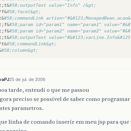
t
;
t
&
#58;outputText value="Info" /&gt;
/
f
&
#58;facet&gt;
t
&
#58;commandLink action="#&#123;ManagedBean.acao&
t
;
f
&
#58;param id="param1" name="param1" value="#&#
t
;
f
&
#58;param id="param2" name="param2" value="#&#
t
;
t
&
#58;outputText value="#&#123;varLine.Info&#125
/
t
&
#58;commandLink&gt;
&
#58;column&gt;
vaPJ
25 de jul. de 2006
boa tarde, entendi o que me passou
gora preciso se possivel de saber como programar
estes parametros.
que linha de comando inserir em meu jsp para que 
a pagaina