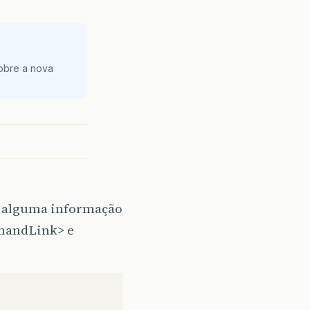
obre a nova
em alguma informação
mmandLink> e