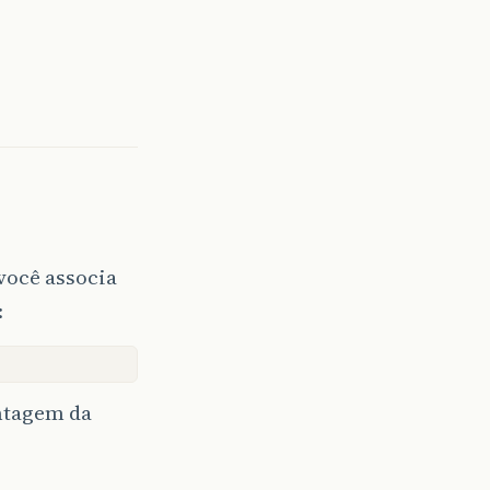
você associa
:
ontagem da