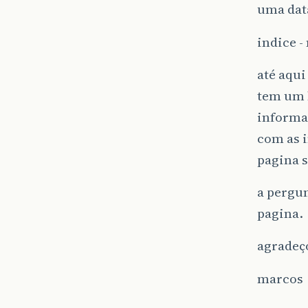
uma dat
indice -
até aqui
tem um l
informaç
com as i
pagina 
a pergun
pagina.
agradeç
marcos