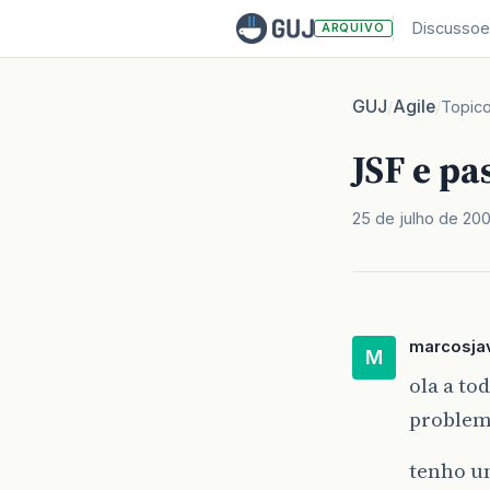
Discussoe
ARQUIVO
GUJ
Agile
/
/
Topic
JSF e p
25 de julho de 20
marcosja
M
ola a to
problem
tenho um