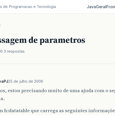
Java
Geral
Fron
s de Programacao e Tecnologia
o
assagem de parametros
06
3 respostas
vaPJ
25 de julho de 2006
dos, estou precisando muito de uma ajuda com o s
a.
 h:datatable que carrega as seguintes informações