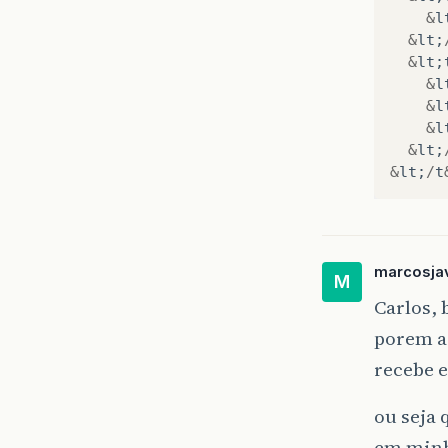
&
l
&
lt
;
&
lt
;
&
l
&
l
&
l
&
lt
;
&
lt
;
/
t
marcosja
M
Carlos, 
porem a
recebe 
ou seja 
em minh