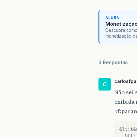
ALURA
Monetização 
Descubra como 
monetização da
3 Respostas
carlosfpa
C
Não sei 
exibida 
<f:para
&
lt
;
t
&
&
lt
;