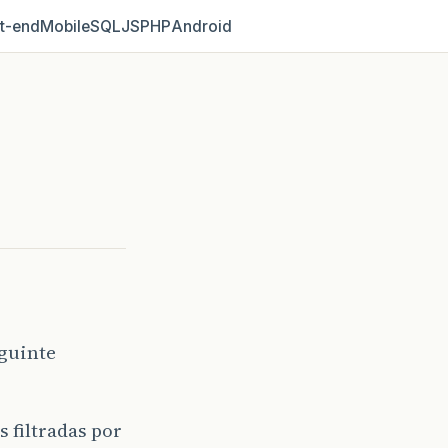
t‑end
Mobile
SQL
JS
PHP
Android
eguinte
 filtradas por