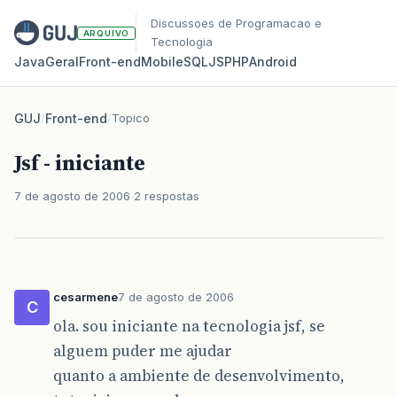
Discussoes de Programacao e
ARQUIVO
Tecnologia
Java
Geral
Front‑end
Mobile
SQL
JS
PHP
Android
GUJ
/
Front-end
/
Topico
Jsf - iniciante
7 de agosto de 2006
2 respostas
cesarmene
7 de agosto de 2006
C
ola. sou iniciante na tecnologia jsf, se
alguem puder me ajudar
quanto a ambiente de desenvolvimento,