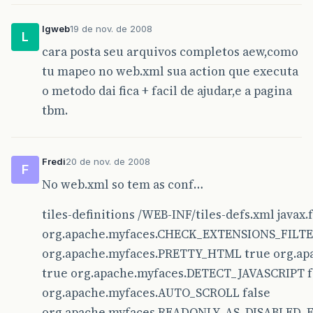
lgweb
19 de nov. de 2008
L
cara posta seu arquivos completos aew,como
tu mapeo no web.xml sua action que executa
o metodo dai fica + facil de ajudar,e a pagina
tbm.
Fredi
20 de nov. de 2008
F
No web.xml so tem as conf…
tiles-definitions /WEB-INF/tiles-defs.xml jav
org.apache.myfaces.CHECK_EXTENSIONS_FILTE
org.apache.myfaces.PRETTY_HTML true org.a
true org.apache.myfaces.DETECT_JAVASCRIPT f
org.apache.myfaces.AUTO_SCROLL false
org.apache.myfaces.READONLY_AS_DISABLED_