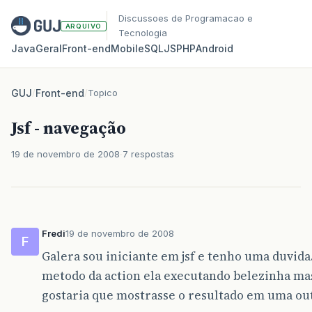
Discussoes de Programacao e
ARQUIVO
Tecnologia
Java
Geral
Front‑end
Mobile
SQL
JS
PHP
Android
GUJ
/
Front-end
/
Topico
Jsf - navegação
19 de novembro de 2008
7 respostas
Fredi
19 de novembro de 2008
F
Galera sou iniciante em jsf e tenho uma duvi
metodo da action ela executando belezinha ma
gostaria que mostrasse o resultado em uma ou