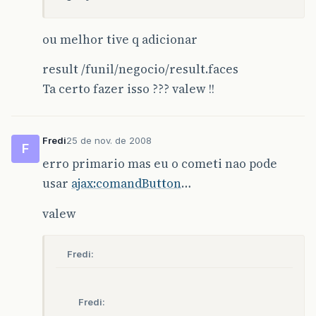
ou melhor tive q adicionar
result /funil/negocio/result.faces
Ta certo fazer isso ??? valew !!
Fredi
25 de nov. de 2008
F
erro primario mas eu o cometi nao pode
usar
ajax:comandButton
…
valew
Fredi:
Fredi: