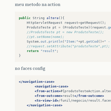
meu metodo na action
public
String
altera
(){
HttpServletRequest
request
=
getRequest
();
ProdutoTeste
pt
=
(
ProdutoTeste
)(
request
.
g
//ProdutoTeste pt = new ProdutoTeste();
//pt.setNome(nome);
System
.
out
.
println
(
"Item:"
+
pt
.
getCod
()
+
" -
//request.setAttribute("produtoTeste",pt);
return
"result"
;
}
no faces config
</navigation-case>
<navigation-case>
<from-action>
#{produtoTesteAction.alte
<from-outcome>
result
</from-outcome>
<to-view-id>
/funil/negocio/result.face
</navigation-case>