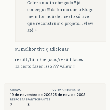
Galera muito obrigado !! já
concegui !!! da forma que o Elugo
me informou deu certo só tive
que reconstruir o projeto… vlew
até +
ou melhor tive q adicionar
result /funil/negocio/result.faces
Ta certo fazer isso ??? valew !!
CRIADO
ULTIMA RESPOSTA
19 de novembro de 2008
25 de nov. de 2008
RESPOSTAS
PARTICIPANTES
7
3