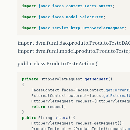
import
javax.faces.context.FacesContext
;
import
javax.faces.model.SelectItem
;
import
javax.servlet.http.HttpServletRequest
;
import dvm.funil.dao.produto.ProdutoTesteDA
import dvm.funil.model.produto.ProdutoTeste;
public class ProdutoTesteAction {
private
HttpServletRequest
getRequest
()
{
FacesContext
faces
=
FacesContext
.
getCurrent
ExternalContext
external
=
faces
.
getExternal
HttpServletRequest
request
=
(
HttpServletReq
return
request
;
}
public
String
altera
(){
HttpServletRequest
request
=
getRequest
();
ProdutoTeste
pt
=
(
ProdutoTeste
)(
request
.
g