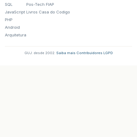
SQL
Pos-Tech FIAP
JavaScript
Livros Casa do Codigo
PHP
Android
Arquitetura
GUJ: desde 2002.
·
Saiba mais
·
Contribuidores
·
LGPD