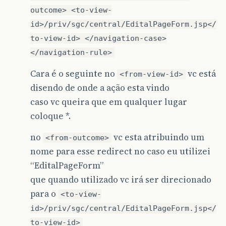
outcome> <to-view-
id>/priv/sgc/central/EditalPageForm.jsp</
to-view-id> </navigation-case>
</navigation-rule>
Cara é o seguinte no
vc está
<from-view-id>
disendo de onde a ação esta vindo
caso vc queira que em qualquer lugar
coloque *.
no
vc esta atribuindo um
<from-outcome>
nome para esse redirect no caso eu utilizei
“EditalPageForm”
que quando utilizado vc irá ser direcionado
para o
<to-view-
id>/priv/sgc/central/EditalPageForm.jsp</
to-view-id>