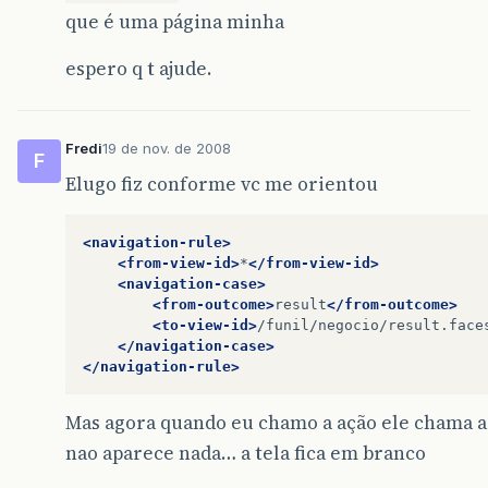
que é uma página minha
espero q t ajude.
Fredi
19 de nov. de 2008
F
Elugo fiz conforme vc me orientou
<navigation-rule>
<from-view-id>
*
</from-view-id>
<navigation-case>
<from-outcome>
result
</from-outcome>
<to-view-id>
/funil/negocio/result.face
</navigation-case>
</navigation-rule>
Mas agora quando eu chamo a ação ele chama a
nao aparece nada… a tela fica em branco