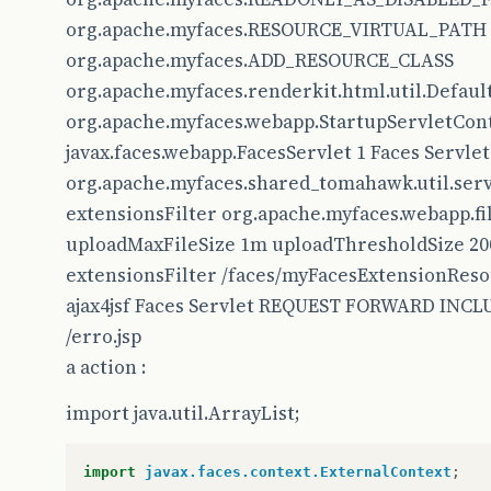
org.apache.myfaces.RESOURCE_VIRTUAL_PATH 
org.apache.myfaces.ADD_RESOURCE_CLASS
org.apache.myfaces.renderkit.html.util.Defau
org.apache.myfaces.webapp.StartupServletCont
javax.faces.webapp.FacesServlet 1 Faces Servle
org.apache.myfaces.shared_tomahawk.util.ser
extensionsFilter org.apache.myfaces.webapp.fil
uploadMaxFileSize 1m uploadThresholdSize 200k 
extensionsFilter /faces/myFacesExtensionResou
ajax4jsf Faces Servlet REQUEST FORWARD INCLUD
/erro.jsp
a action :
import java.util.ArrayList;
import
javax.faces.context.ExternalContext
;