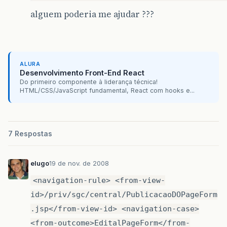
alguem poderia me ajudar ???
ALURA
Desenvolvimento Front-End React
Do primeiro componente à liderança técnica!
HTML/CSS/JavaScript fundamental, React com hooks e...
7 Respostas
elugo
19 de nov. de 2008
<navigation-rule> <from-view-
id>/priv/sgc/central/PublicacaoDOPageForm
.jsp</from-view-id> <navigation-case>
<from-outcome>EditalPageForm</from-