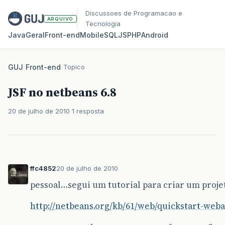
Discussoes de Programacao e
ARQUIVO
Tecnologia
Java
Geral
Front‑end
Mobile
SQL
JS
PHP
Android
GUJ
/
Front-end
/
Topico
JSF no netbeans 6.8
20 de julho de 2010
1 resposta
ffc4852
20 de julho de 2010
pessoal…segui um tutorial para criar um proje
http://netbeans.org/kb/61/web/quickstart-weba