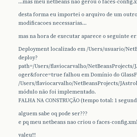
…mas meu netbeans nao gerou o faces-config.
desta forma eu importei o arquivo de um outro
modificacoes necessarias…
mas na hora de executar aparece o seguinte er
Deployment localizado em /Users/usuario/NetB
deploy?
path=/Users/flaviocarvalho/NetBeansProjects
oger&force=true falhou em Domínio do GlassF
/Users/flaviocarvalho/NetBeansProjects/JAstro
módulo não foi implementado.
FALHA NA CONSTRUÇÃO (tempo total: 1 segund
alguem sabe oq pode ser???
e pq meu netbeans nao criou o faces-config.xm
valeu!!!