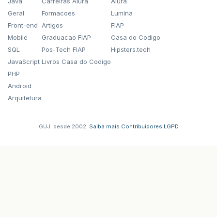
Java
Carreiras Alura
Alura
Geral
Formacoes
Lumina
Front-end
Artigos
FIAP
Mobile
Graduacao FIAP
Casa do Codigo
SQL
Pos-Tech FIAP
Hipsters.tech
JavaScript
Livros Casa do Codigo
PHP
Android
Arquitetura
GUJ: desde 2002.
·
Saiba mais
·
Contribuidores
·
LGPD