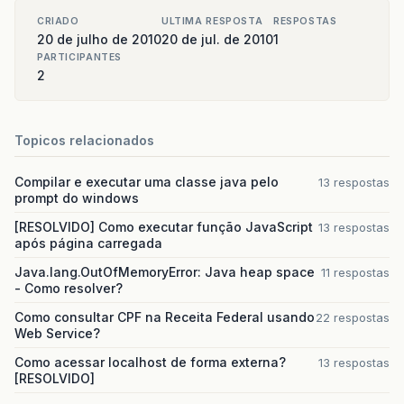
CRIADO
ULTIMA RESPOSTA
RESPOSTAS
20 de julho de 2010
20 de jul. de 2010
1
PARTICIPANTES
2
Topicos relacionados
Compilar e executar uma classe java pelo
13 respostas
prompt do windows
[RESOLVIDO] Como executar função JavaScript
13 respostas
após página carregada
Java.lang.OutOfMemoryError: Java heap space
11 respostas
- Como resolver?
Como consultar CPF na Receita Federal usando
22 respostas
Web Service?
Como acessar localhost de forma externa?
13 respostas
[RESOLVIDO]