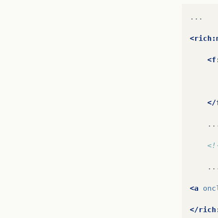
...

<rich:
<f
</
...
<!
...
<a
onc
</rich