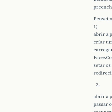
preenchi
Pensei n
1)
abrir a 
criar um
carrega
FacesCo
setar os
redireci
abrir a 
passar o
recupera