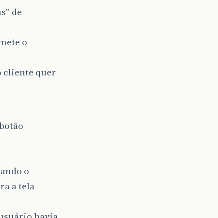
s” de
bmete o
 cliente quer
 botão
uando o
a a tela
usuário havia