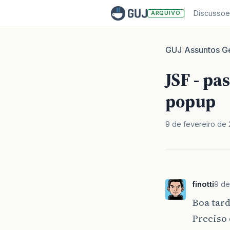
Discussoe
ARQUIVO
GUJ
Assuntos Ge
/
JSF - p
popup
9 de fevereiro de
finotti
9 de
Boa tard
Preciso