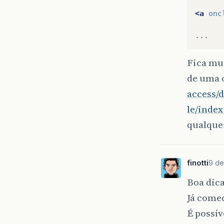
<a
onc
Fica mui
de uma 
access/
le/inde
qualquer
finotti
9 de
Boa dic
Já comec
É possí