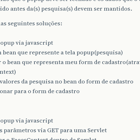
do antes da(s) pesquisa(s) devem ser mantidos.
as seguintes soluções:
popup via javascript
 bean que represente a tela popup(pesquisa)
r o bean que representa meu form de cadastro(atra
ntext)
 valores da pesquisa no bean do form de cadastro
onar para o form de cadastro
popup via javascript
s parâmetros via GET para uma Servlet
r o FacesContext dentro da Servlet