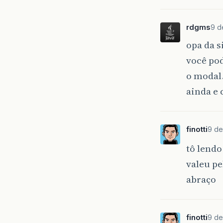
rdgms
9 d
opa da s
você pod
o moda
ainda e
finotti
9 de
tô lend
valeu pe
abraço
finotti
9 de