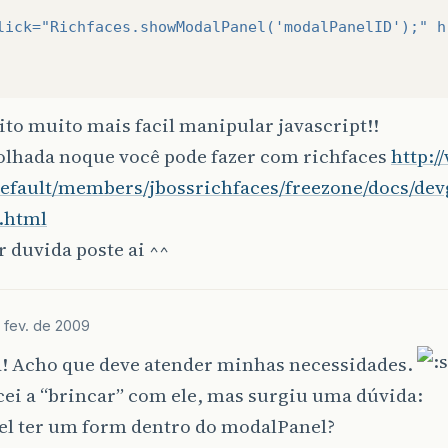
lick=
"Richfaces.showModalPanel('modalPanelID');"
h
to muito mais facil manipular javascript!!
olhada noque você pode fazer com richfaces
http:/
default/members/jbossrichfaces/freezone/docs/de
x.html
 duvida poste ai ^^
 fev. de 2009
a! Acho que deve atender minhas necessidades.
ei a “brincar” com ele, mas surgiu uma dúvida:
vel ter um form dentro do modalPanel?