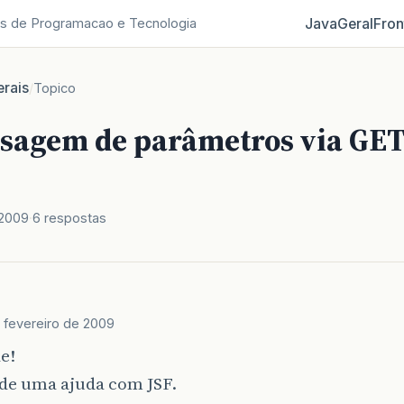
Java
Geral
Fron
s de Programacao e Tecnologia
rais
/
Topico
assagem de parâmetros via GET
 2009
6 respostas
 fevereiro de 2009
e!
 de uma ajuda com JSF.