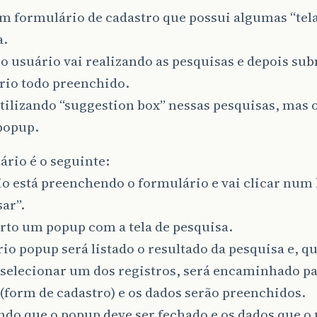
m formulário de cadastro que possui algumas “tela
a.
 o usuário vai realizando as pesquisas e depois su
rio todo preenchido.
tilizando “suggestion box” nessas pesquisas, mas o
popup.
rio é o seguinte:
o está preenchendo o formulário e vai clicar num
ar”.
rto um popup com a tela de pesquisa.
io popup será listado o resultado da pesquisa e, q
selecionar um dos registros, será encaminhado par
(form de cadastro) e os dados serão preenchidos.
do que o popup deve ser fechado e os dados que o 