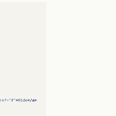
ref=
"#"
>
Hide
</a>