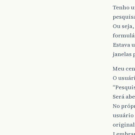
Tenho u
pesquis
Ou seja,
formulá
Estava u
janelas 
Meu cená
O usuári
“Pesquis
Será abe
No própr
usuário 
original
Lembran