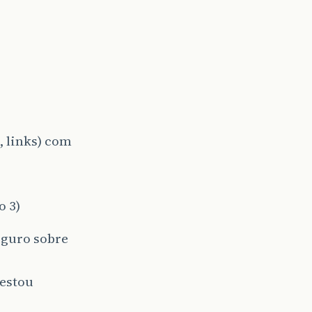
, links) com
o 3)
eguro sobre
 estou