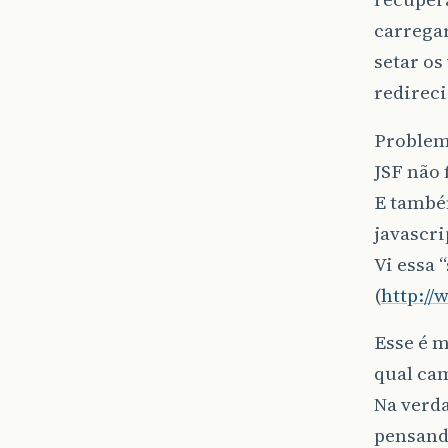
carrega
setar os
redireci
Problem
JSF não 
E també
javascri
Vi essa 
(
http://
Esse é 
qual ca
Na verda
pensand