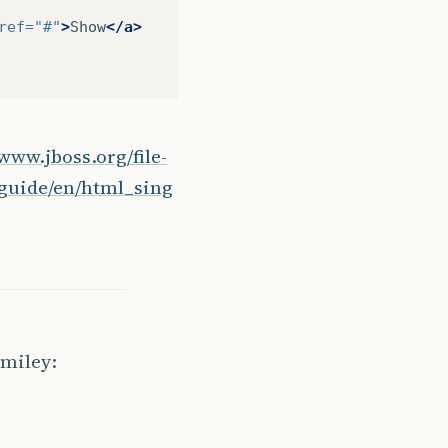
ref=
"#"
>
Show
</a>
/www.jboss.org/file-
vguide/en/html_sing