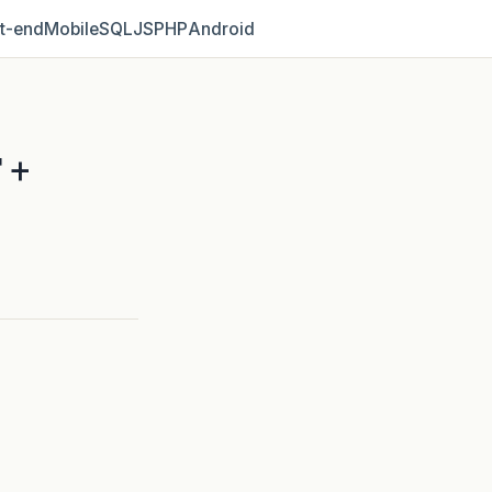
t‑end
Mobile
SQL
JS
PHP
Android
 +