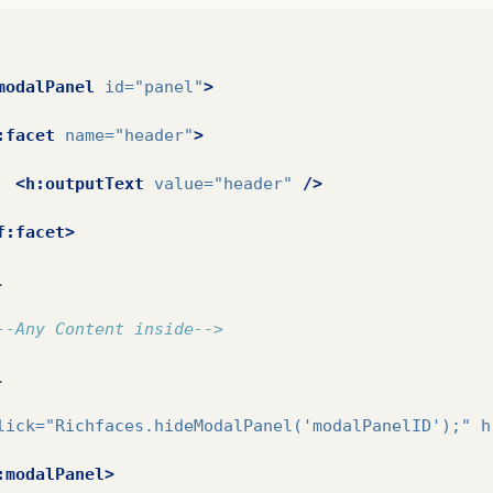
modalPanel
id=
"panel"
>
:facet
name=
"header"
>
<h:outputText
value=
"header"
/>
f:facet>


--Any Content inside-->


lick=
"Richfaces.hideModalPanel('modalPanelID');"
h
:modalPanel>