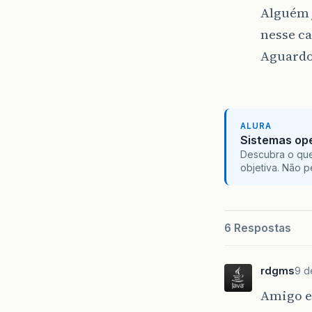
Alguém 
nesse c
Aguardo
ALURA
Sistemas ope
Descubra o que
objetiva. Não 
6 Respostas
rdgms
9 d
Amigo eu